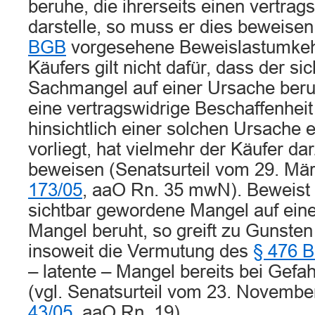
beruhe, die ihrerseits einen vertra
darstelle, so muss er dies beweisen
BGB
vorgesehene Beweislastumkeh
Käufers gilt nicht dafür, dass der s
Sachmangel auf einer Ursache beruht
eine vertragswidrige Beschaffenheit 
hinsichtlich einer solchen Ursache
vorliegt, hat vielmehr der Käufer d
beweisen (Senatsurteil vom 29. Mä
173/05
, aaO Rn. 35 mwN). Beweist 
sichtbar gewordene Mangel auf eine
Mangel beruht, so greift zu Gunste
insoweit die Vermutung des
§ 476 
– latente – Mangel bereits bei Gef
(vgl. Senatsurteil vom 23. Novemb
43/05
, aaO Rn. 19).