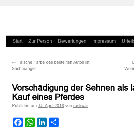
Zum
Start
Zur Person
Bewertungen
Impressum
Urteil
Inhalt
←
Falsche Farbe des bestellten Autos ist
springen
Sachmangel
Wohn
Vorschädigung der Sehnen als l
Kauf eines Pferdes
Publiziert am
von
14. April 2016
raskwar
Facebook
WhatsApp
LinkedIn
Teilen