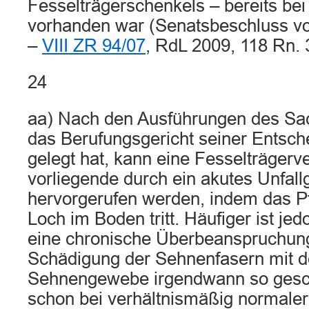
Fesselträgerschenkels – bereits be
vorhanden war (Senatsbeschluss v
–
VIII ZR 94/07
, RdL 2009, 118 Rn. 3
24
aa) Nach den Ausführungen des Sac
das Berufungsgericht seiner Entsc
gelegt hat, kann eine Fesselträgerv
vorliegende durch ein akutes Unfal
hervorgerufen werden, indem das Pf
Loch im Boden tritt. Häufiger ist je
eine chronische Überbeanspruchung
Schädigung der Sehnenfasern mit d
Sehnengewebe irgendwann so gesch
schon bei verhältnismäßig normaler