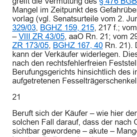
greift die Vermutung des
§ 476 BGB
Mangel im Zeitpunkt des Gefahrübe
vorlag (vgl. Senatsurteile vom 2. J
329/03
,
BGHZ 159, 215
, 217 f.; v
–
VIII ZR 43/05
, aaO Rn. 21; vom 2
ZR 173/05
,
BGHZ 167, 40
Rn. 21).
kann der Verkäufer widerlegen. Dies
nach den rechtsfehlerfreien Festste
Berufungsgerichts hinsichtlich des i
aufgetretenen Fesselträgerschenke
21
Beruft sich der Käufer – wie hier de
solchen Fall darauf, dass der nach
sichtbar gewordene – akute – Mange