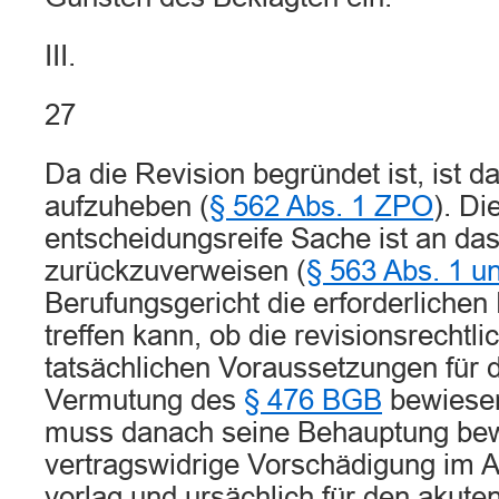
III.
27
Da die Revision begründet ist, ist d
aufzuheben (
§ 562 Abs. 1 ZPO
). Di
entscheidungsreife Sache ist an da
zurückzuverweisen (
§ 563 Abs. 1 u
Berufungsgericht die erforderlichen
treffen kann, ob die revisionsrechtlic
tatsächlichen Voraussetzungen für d
Vermutung des
§ 476 BGB
bewiesen
muss danach seine Behauptung bew
vertragswidrige Vorschädigung im Ap
vorlag und ursächlich für den akute