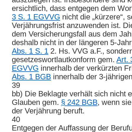
ersichtlich, dass entgegen dem Wor
3 S. 1 EGVVG
nicht die „kürzere“, 
Verjährungsfrist anzuwenden ist. D
dem Versicherungsfall aus dem Jah
deshalb nicht in der längeren 5-Jah
Abs. 1 S. 1
2. Hs. VVG a.F., sonder
gesetzeswortlautkonform gem.
Art.
EGVVG
innerhalb der verkürzten Fr
Abs. 1 BGB
innerhalb der 3-jährige
39
bb) Die Beklagte verhält sich nicht
Glauben gem.
§ 242 BGB
, wenn sie
der Verjährung beruft.
40
Entgegen der Auffassung der Beruf