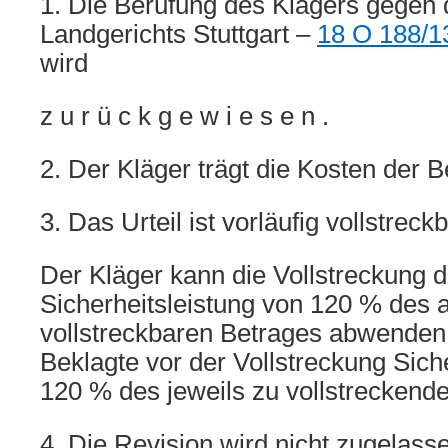
1. Die Berufung des Klägers gegen 
Landgerichts Stuttgart –
18 O 188/1
wird
z u r ü c k g e w i e s e n .
2. Der Kläger trägt die Kosten der B
3. Das Urteil ist vorläufig vollstreckb
Der Kläger kann die Vollstreckung 
Sicherheitsleistung von 120 % des 
vollstreckbaren Betrages abwenden,
Beklagte vor der Vollstreckung Sich
120 % des jeweils zu vollstreckende
4. Die Revision wird nicht zugelass