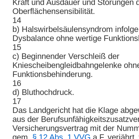
Kraft und Ausdauer und Störungen 
Oberflächensensibilität.
14
b) Halswirbelsäulensyndrom infolg
Dysbalance ohne wertige Funktions
15
c) Beginnender Verschleiß der
Kniescheibengleidbahngelenke ohne
Funktionsbehinderung.
16
d) Bluthochdruck.
17
Das Landgericht hat die Klage abg
aus der Berufsunfähigkeitszusatzv
Versicherungsvertrag mit der Num
gem.
§ 12 Abs. 1 VVG
a.F. verjährt,