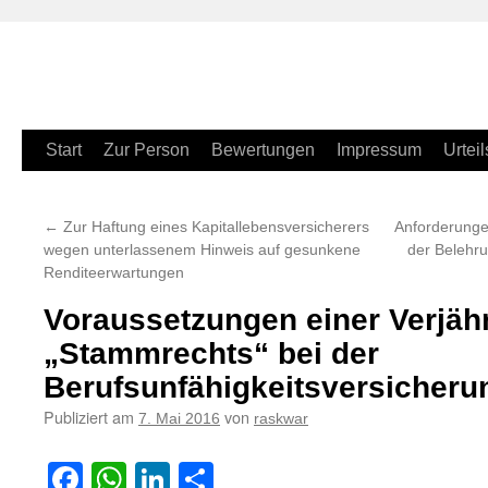
Zum
Start
Zur Person
Bewertungen
Impressum
Urteil
Inhalt
←
Zur Haftung eines Kapitallebensversicherers
Anforderunge
springen
wegen unterlassenem Hinweis auf gesunkene
der Belehru
Renditeerwartungen
Voraussetzungen einer Verjäh
„Stammrechts“ bei der
Berufsunfähigkeitsversicheru
Publiziert am
von
7. Mai 2016
raskwar
Facebook
WhatsApp
LinkedIn
Teilen