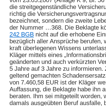
vom 23.05.2007 (Anlage K 9, Bl. 56 f
die streitgegenständliche Versicher
richtig die Versicherungsvertrags
bezeichnet, sondern die zweite Leb
der Nummer …368. Die Beklagte k
242 BGB
nicht auf die erhobene Ei
bezüglich aller Ansprüche berufen, 
kraft überlegenen Wissens unterlas
Kläger mittels eines „Informationsbri
geänderten und auch verkürzten Ver
5 Jahre auf 3 Jahre zu informieren.
geltend gemachten Schadensersatz
von 7.460,58 EUR ist der Kläger wei
Auffassung, die Beklagte habe ihn a
beraten. Ihm sei mitgeteilt worden,
damals ausgeübten Beruf ausfalle,