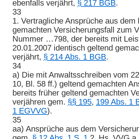
ebenfalls verjährt,
§ 217 BGB
.
33
1. Vertragliche Ansprüche aus dem 
gemachten Versicherungsfall zum V
Nummer …798, der bereits mit Lei
20.01.2007 identisch geltend gemac
verjährt,
§ 214 Abs. 1 BGB
.
34
a) Die mit Anwaltsschreiben vom 22
10, Bl. 58 ff.) geltend gemachten 
bereits früher geltend gemachten Ve
verjähren gem.
§§ 195
,
199 Abs. 1
1 EGVVG
).
35
aa) Ansprüche aus dem Versicherun
gem.
§ 12 Abs. 1 S. 1
2. Hs. VVG a.