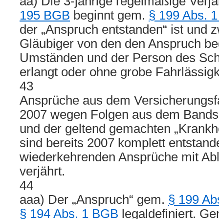
aa) Die 3-jährige regelmäßige Verj
195 BGB
beginnt gem.
§ 199 Abs. 
der „Anspruch entstanden“ ist und z
Gläubiger von den den Anspruch b
Umständen und der Person des Sch
erlangt oder ohne grobe Fahrlässigk
43
Ansprüche aus dem Versicherungsfa
2007 wegen Folgen aus dem Bandsch
und der geltend gemachten „Krankhe
sind bereits 2007 komplett entstand
wiederkehrenden Ansprüche mit Abl
verjährt.
44
aaa) Der „Anspruch“ gem.
§ 199 Ab
§ 194 Abs. 1 BGB
legaldefiniert. G