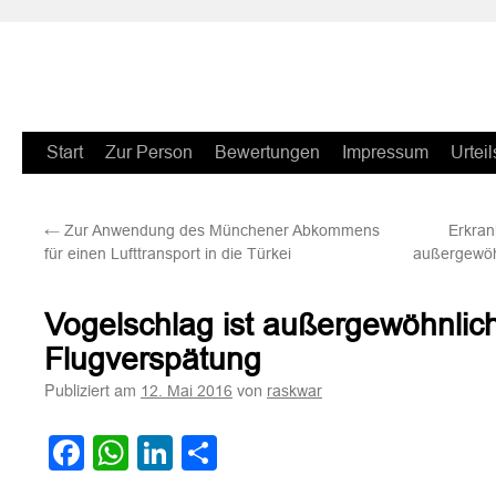
Zum
Start
Zur Person
Bewertungen
Impressum
Urteil
Inhalt
←
Zur Anwendung des Münchener Abkommens
Erkran
springen
für einen Lufttransport in die Türkei
außergewöh
Vogelschlag ist außergewöhnlic
Flugverspätung
Publiziert am
von
12. Mai 2016
raskwar
Facebook
WhatsApp
LinkedIn
Teilen