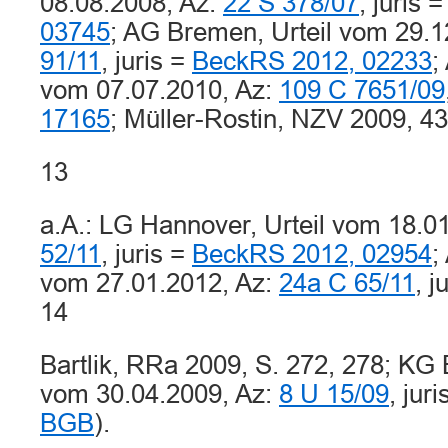
08.08.2008, Az:
22 S 378/07
, juris 
03745
; AG Bremen, Urteil vom 29.1
91/11
, juris =
BeckRS 2012, 02233
;
vom 07.07.2010, Az:
109 C 7651/09
17165
; Müller-Rostin, NZV 2009, 43
13
a.A.: LG Hannover, Urteil vom 18.0
52/11
, juris =
BeckRS 2012, 02954
;
vom 27.01.2012, Az:
24a C 65/11
, j
14
Bartlik, RRa 2009, S. 272, 278; KG 
vom 30.04.2009, Az:
8 U 15/09
, juri
BGB
).