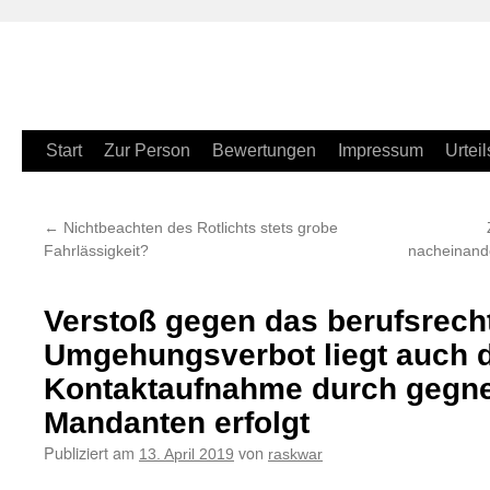
Zum
Start
Zur Person
Bewertungen
Impressum
Urteil
Inhalt
←
Nichtbeachten des Rotlichts stets grobe
springen
Fahrlässigkeit?
nacheinand
Verstoß gegen das berufsrech
Umgehungsverbot liegt auch 
Kontaktaufnahme durch gegn
Mandanten erfolgt
Publiziert am
von
13. April 2019
raskwar