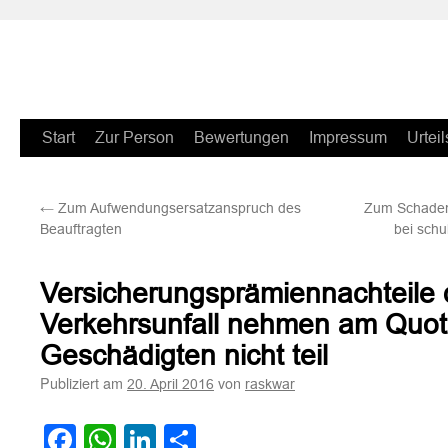
Zum
Start
Zur Person
Bewertungen
Impressum
Urteil
Inhalt
←
Zum Aufwendungsersatzanspruch des
Zum Schaden
springen
Beauftragten
bei schu
Versicherungsprämiennachteile 
Verkehrsunfall nehmen am Quot
Geschädigten nicht teil
Publiziert am
von
20. April 2016
raskwar
Facebook
WhatsApp
LinkedIn
Teilen