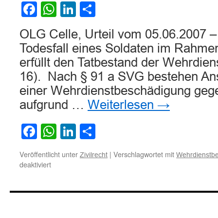
Facebook
WhatsApp
LinkedIn
Teilen
OLG Celle, Urteil vom 05.06.2007 –
Todesfall eines Soldaten im Rahme
erfüllt den Tatbestand der Wehrdie
16). Nach § 91 a SVG bestehen An
einer Wehrdienstbeschädigung geg
aufgrund …
Weiterlesen
→
Facebook
WhatsApp
LinkedIn
Teilen
Veröffentlicht unter
|
Verschlagwortet mit
Zivilrecht
Wehrdienstb
für
deaktiviert
Zum
Tatbestand
der
Wehrdienstbeschädigung