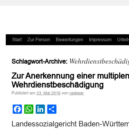
Zum
Start
Zur Person
Bewertungen
Impressum
Urteil
Inhalt
Wehrdienstbeschäd
Schlagwort-Archive:
springen
Zur Anerkennung einer multiplen
Wehrdienstbeschädigung
Publiziert am
von
23. Mai 2016
raskwar
Facebook
WhatsApp
LinkedIn
Teilen
Landessozialgericht Baden-Württem