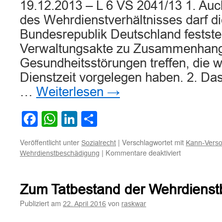
19.12.2013 – L 6 VS 2041/13 1. Au
des Wehrdienstverhältnisses darf di
Bundesrepublik Deutschland festste
Verwaltungsakte zu Zusammenhangs
Gesundheitsstörungen treffen, die 
Dienstzeit vorgelegen haben. 2. Das
…
Weiterlesen
→
Facebook
WhatsApp
LinkedIn
Teilen
Veröffentlicht unter
|
Verschlagwortet mit
Sozialrecht
Kann-Vers
für
|
Kommentare deaktiviert
Wehrdienstbeschädigung
Zur
Anerkennun
einer
Zum Tatbestand der Wehrdiens
multiplen
Sklerose
Publiziert am
von
22. April 2016
raskwar
als
Wehrdienstb