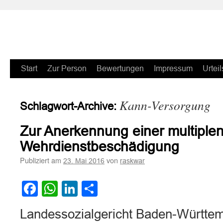
Zum
Start
Zur Person
Bewertungen
Impressum
Urteil
Inhalt
Kann-Versorgung
Schlagwort-Archive:
springen
Zur Anerkennung einer multiplen
Wehrdienstbeschädigung
Publiziert am
von
23. Mai 2016
raskwar
Facebook
WhatsApp
LinkedIn
Teilen
Landessozialgericht Baden-Württem