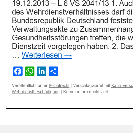
19.12.2013 – L 6 VS 2041/13 1. Au
des Wehrdienstverhältnisses darf di
Bundesrepublik Deutschland festste
Verwaltungsakte zu Zusammenhangs
Gesundheitsstörungen treffen, die 
Dienstzeit vorgelegen haben. 2. Das
…
Weiterlesen
→
Facebook
WhatsApp
LinkedIn
Teilen
Veröffentlicht unter
|
Verschlagwortet mit
Sozialrecht
Kann-Vers
für
|
Kommentare deaktiviert
Wehrdienstbeschädigung
Zur
Anerkennun
einer
multiplen
Sklerose
als
Wehrdienstb