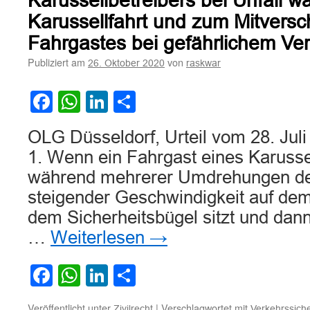
Karussellbetreibers bei Unfall w
Karussellfahrt und zum Mitvers
Fahrgastes bei gefährlichem Ver
Publiziert am
von
26. Oktober 2020
raskwar
Facebook
WhatsApp
LinkedIn
Teilen
OLG Düsseldorf, Urteil vom 28. Jul
1. Wenn ein Fahrgast eines Karusse
während mehrerer Umdrehungen des
steigender Geschwindigkeit auf dem 
dem Sicherheitsbügel sitzt und dann
…
Weiterlesen
→
Facebook
WhatsApp
LinkedIn
Teilen
Veröffentlicht unter
|
Verschlagwortet mit
Zivilrecht
Verkehrssiche