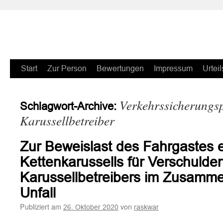
Zum
Start
Zur Person
Bewertungen
Impressum
Urteil
Inhalt
Verkehrssicherungsp
Schlagwort-Archive:
springen
Karussellbetreiber
Zur Beweislast des Fahrgastes 
Kettenkarussells für Verschulde
Karussellbetreibers im Zusamm
Unfall
Publiziert am
von
26. Oktober 2020
raskwar