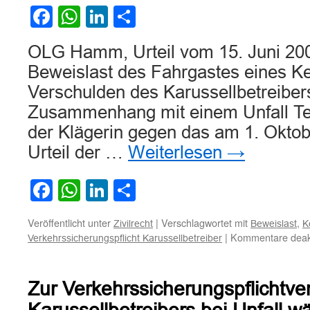
Facebook
WhatsApp
LinkedIn
Teilen
OLG Hamm, Urteil vom 15. Juni 200
Beweislast des Fahrgastes eines Ket
Verschulden des Karussellbetreiber
Zusammenhang mit einem Unfall Te
der Klägerin gegen das am 1. Okto
Urteil der …
Weiterlesen
→
Facebook
WhatsApp
LinkedIn
Teilen
Veröffentlicht unter
|
Verschlagwortet mit
,
Zivilrecht
Beweislast
K
|
Kommentare deakt
Verkehrssicherungspflicht Karussellbetreiber
Zur Verkehrssicherungspflichtve