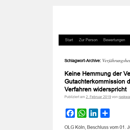
Zum
Start
Zur Person
Bewertungen
Inhalt
Verjährungsh
Schlagwort-Archive:
springen
Keine Hemmung der Ver
Gutachterkommission d
Verfahren widerspricht
Publiziert am
von
2. Februar 2019
raskwa
Facebook
WhatsApp
LinkedI
Teile
OLG Köln, Beschluss vom 01. J