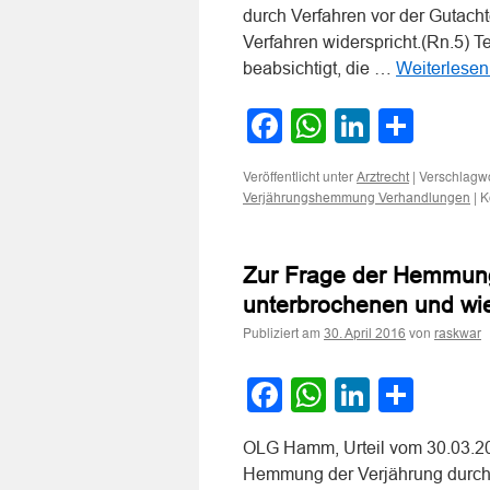
durch Verfahren vor der Gutac
Verfahren widerspricht.(Rn.5) Te
beabsichtigt, die …
Weiterlese
Facebook
WhatsApp
LinkedI
Teile
Veröffentlicht unter
|
Verschlagwo
Arztrecht
|
K
Verjährungshemmung Verhandlungen
Zur Frage der Hemmung
unterbrochenen und w
Publiziert am
von
30. April 2016
raskwar
Facebook
WhatsApp
LinkedI
Teile
OLG Hamm, Urteil vom 30.03.201
Hemmung der Verjährung durch 