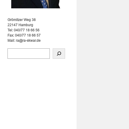
Grömitzer Weg 38
22147 Hamburg
Tel: 040/77 18 66 56
Fax: 040/77 18 66 57
Mail: ra@ra-skwar.de