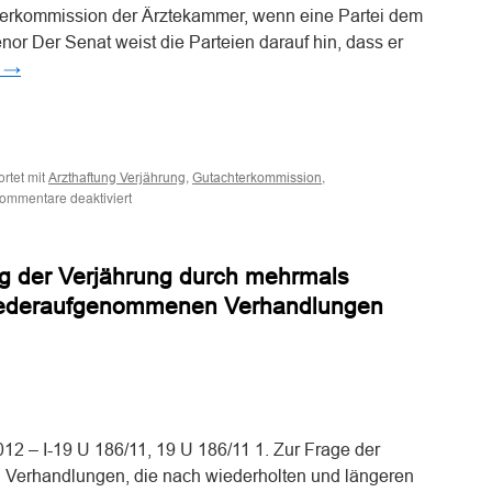
hterkommission der Ärztekammer, wenn eine Partei dem
nor Der Senat weist die Parteien darauf hin, dass er
n
→
n
n
rtet mit
,
,
Arzthaftung Verjährung
Gutachterkommission
für
ommentare deaktiviert
Keine
Hemmung
der
 der Verjährung durch mehrmals
Verjährung
durch
iederaufgenommenen Verhandlungen
Verfahren
vor
der
Gutachterkommission
n
n
der
Ärztekammer,
wenn
2 – I-19 U 186/11, 19 U 186/11 1. Zur Frage der
eine
Partei
Verhandlungen, die nach wiederholten und längeren