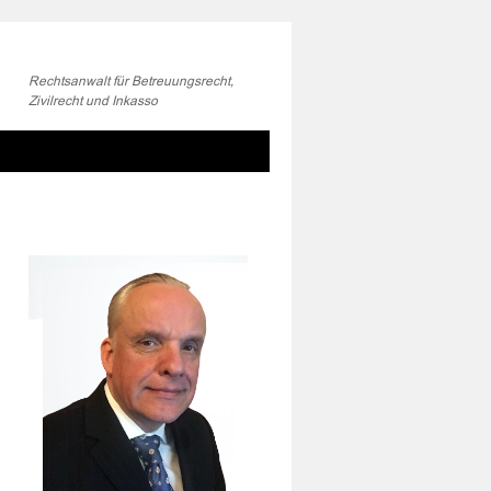
Rechtsanwalt für Betreuungsrecht,
Zivilrecht und Inkasso