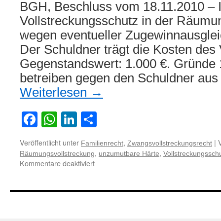
BGH, Beschluss vom 18.11.2010 – 
Vollstreckungsschutz in der Räumu
wegen eventueller Zugewinnausgle
Der Schuldner trägt die Kosten des 
Gegenstandswert: 1.000 €. Gründe 1
betreiben gegen den Schuldner aus
Weiterlesen
→
Facebook
WhatsApp
LinkedIn
Teilen
Veröffentlicht unter
,
|
Familienrecht
Zwangsvollstreckungsrecht
,
,
Räumungsvollstreckung
unzumutbare Härte
Vollstreckungssch
für
Kommentare deaktiviert
Zum
Vollstreckungsschutz
in
der
Räumungsvollstreckung