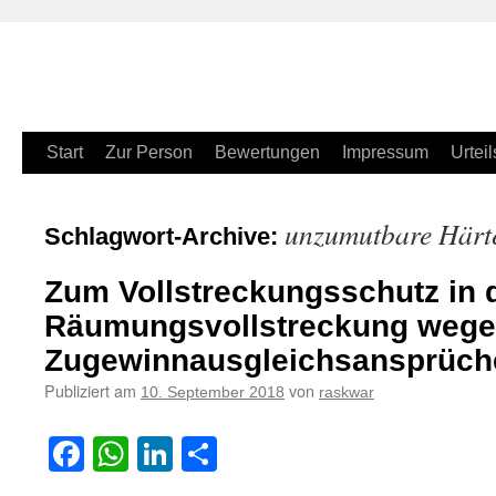
Zum
Start
Zur Person
Bewertungen
Impressum
Urteil
Inhalt
unzumutbare Härt
Schlagwort-Archive:
springen
Zum Vollstreckungsschutz in 
Räumungsvollstreckung wegen
Zugewinnausgleichsansprüch
Publiziert am
von
10. September 2018
raskwar
Facebook
WhatsApp
LinkedIn
Teilen