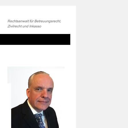
Rechtsanwalt für Betreuungsrecht,
Zivilrecht und Inkasso