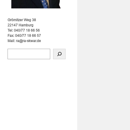
Grömitzer Weg 38
22147 Hamburg
Tel: 040/77 18 66 56
Fax: 040/77 18 66 57
Mail: ra@ra-skwar.de
schaftliche
ngen
n
ürftigem
rsicherungsschutz
helfers
n