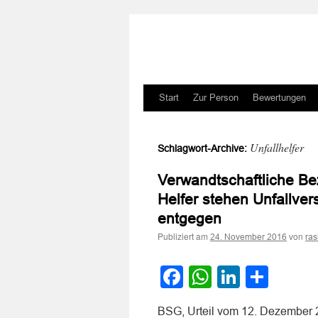
Zum
Start
Zur Person
Bewertungen
Inhalt
Unfallhelfer
Schlagwort-Archive:
springen
Verwandtschaftliche Be
Helfer stehen Unfallve
entgegen
Publiziert am
von
24. November 2016
ra
Facebook
WhatsApp
LinkedI
Teile
BSG, Urteil vom 12. Dezember 2