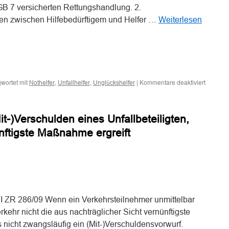
GB 7 versicherten Rettungshandlung. 2.
en zwischen Hilfebedürftigem und Helfer …
Weiterlesen
n
n
für
wortet mit
,
,
|
Kommentare deaktiviert
Nothelfer
Unfallhelfer
Unglückshelfer
Verwandt
Beziehu
zwische
t-)Verschulden eines Unfallbeteiligten,
Hilfebed
und
nftigste Maßnahme ergreift
Helfer
stehen
Unfallve
des
n
n
Unglücks
nicht
entgege
I ZR 286/09 Wenn ein Verkehrsteilnehmer unmittelbar
kehr nicht die aus nachträglicher Sicht vernünftigste
s nicht zwangsläufig ein (Mit-)Verschuldensvorwurf.