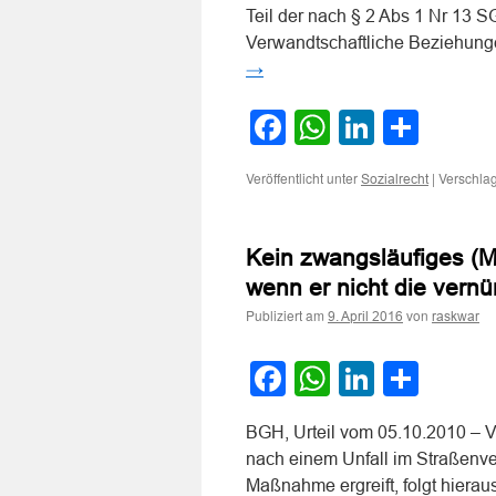
Teil der nach § 2 Abs 1 Nr 13 S
Verwandtschaftliche Beziehung
→
Facebook
WhatsApp
LinkedI
Teile
Veröffentlicht unter
|
Verschlag
Sozialrecht
Kein zwangsläufiges (Mi
wenn er nicht die vernü
Publiziert am
von
9. April 2016
raskwar
Facebook
WhatsApp
LinkedI
Teile
BGH, Urteil vom 05.10.2010 – V
nach einem Unfall im Straßenver
Maßnahme ergreift, folgt hierau