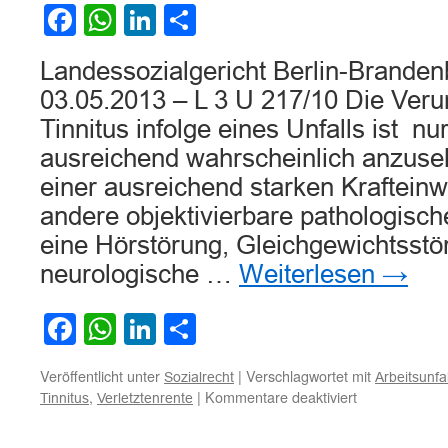
Facebook
WhatsApp
LinkedIn
Teilen
Landessozialgericht Berlin-Branden
03.05.2013 – L 3 U 217/10 Die Ver
Tinnitus infolge eines Unfalls ist nu
ausreichend wahrscheinlich anzus
einer ausreichend starken Krafteinwi
andere objektivierbare pathologisc
eine Hörstörung, Gleichgewichtsstö
neurologische …
Weiterlesen
→
Facebook
WhatsApp
LinkedIn
Teilen
Veröffentlicht unter
|
Verschlagwortet mit
Sozialrecht
Arbeitsunfal
für
,
|
Kommentare deaktiviert
Tinnitus
Verletztenrente
Zur
Verursachung