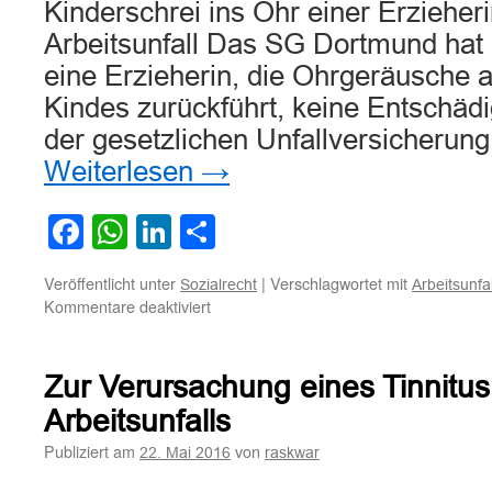
Kinderschrei ins Ohr einer Erzieher
Arbeitsunfall Das SG Dortmund hat 
eine Erzieherin, die Ohrgeräusche a
Kindes zurückführt, keine Entschäd
der gesetzlichen Unfallversicherung
Weiterlesen
→
Facebook
WhatsApp
LinkedIn
Teilen
Veröffentlicht unter
|
Verschlagwortet mit
Sozialrecht
Arbeitsunfal
für
Kommentare deaktiviert
Kinderschrei
ins
Ohr
Zur Verursachung eines Tinnitus
einer
Erzieherin
Arbeitsunfalls
begründet
Publiziert am
von
22. Mai 2016
raskwar
keine
Arbeitsunfall