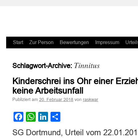
Zum
Start
Zur Person
Bewertungen
Impressum
Urteil
Inhalt
Tinnitus
Schlagwort-Archive:
springen
Kinderschrei ins Ohr einer Erzie
keine Arbeitsunfall
Publiziert am
von
20. Februar 2018
raskwar
Facebook
WhatsApp
LinkedIn
Teilen
SG Dortmund, Urteil vom 22.01.201