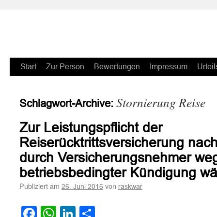
Zum
Start
Zur Person
Bewertungen
Impressum
Urteil
Inhalt
Stornierung Reise
Schlagwort-Archive:
springen
Zur Leistungspflicht der
Reiserücktrittsversicherung nac
durch Versicherungsnehmer we
betriebsbedingter Kündigung wä
Publiziert am
von
26. Juni 2016
raskwar
Facebook
WhatsApp
LinkedIn
Teilen