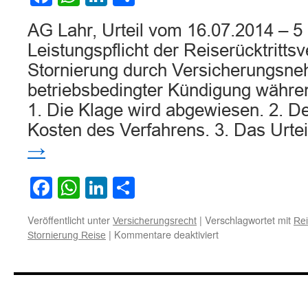
AG Lahr, Urteil vom 16.07.2014 – 5
Leistungspflicht der Reiserücktritts
Stornierung durch Versicherungsn
betriebsbedingter Kündigung währe
1. Die Klage wird abgewiesen. 2. De
Kosten des Verfahrens. 3. Das Urtei
→
Facebook
WhatsApp
LinkedIn
Teilen
Veröffentlicht unter
|
Verschlagwortet mit
Versicherungsrecht
Rei
für
|
Kommentare deaktiviert
Stornierung Reise
Zur
Leistungspflicht
der
Reiserücktrittsversi
nach