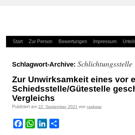
Zum
Start
Zur Person
Bewertungen
Impressum
Urteil
Inhalt
Schlichtungsstelle
Schlagwort-Archive:
springen
Zur Unwirksamkeit eines vor e
Schiedsstelle/Gütestelle ges
Vergleichs
Publiziert am
von
22. September 2021
raskwar
Facebook
WhatsApp
LinkedIn
Teilen