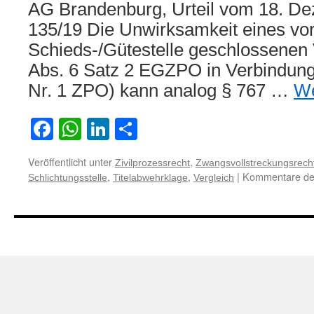
AG Brandenburg, Urteil vom 18. D
135/19 Die Unwirksamkeit eines vor
Schieds-/Gütestelle geschlossenen 
Abs. 6 Satz 2 EGZPO in Verbindung
Nr. 1 ZPO) kann analog § 767 …
We
Facebook
WhatsApp
LinkedIn
Teilen
Veröffentlicht unter
,
Zivilprozessrecht
Zwangsvollstreckungsrech
,
,
|
Kommentare dea
Schlichtungsstelle
Titelabwehrklage
Vergleich