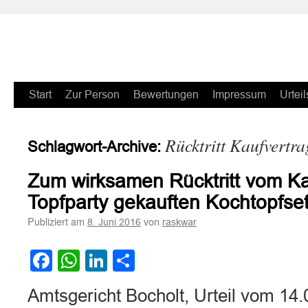
Zum
Start
Zur Person
Bewertungen
Impressum
Urteil
Inhalt
Rücktritt Kaufvertra
Schlagwort-Archive:
springen
Zum wirksamen Rücktritt vom Ka
Topfparty gekauften Kochtopfs
Publiziert am
von
8. Juni 2016
raskwar
Facebook
WhatsApp
LinkedIn
Teilen
Amtsgericht Bocholt, Urteil vom 14