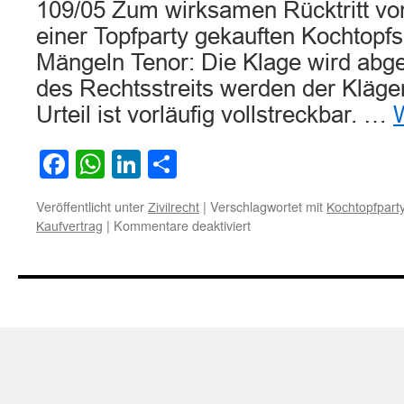
109/05 Zum wirksamen Rücktritt vo
einer Topfparty gekauften Kochtopf
Mängeln Tenor: Die Klage wird abg
des Rechtsstreits werden der Kläger
Urteil ist vorläufig vollstreckbar. …
Facebook
WhatsApp
LinkedIn
Teilen
Veröffentlicht unter
|
Verschlagwortet mit
Zivilrecht
Kochtopfpart
für
|
Kommentare deaktiviert
Kaufvertrag
Zum
wirksamen
Rücktritt
vom
Kauf
eines
auf
einer
Topfparty