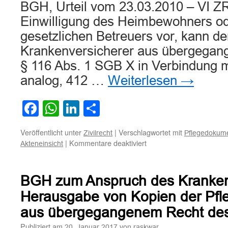
BGH, Urteil vom 23.03.2010 – VI ZR
Einwilligung des Heimbewohners od
gesetzlichen Betreuers vor, kann d
Krankenversicherer aus übergega
§ 116 Abs. 1 SGB X in Verbindung m
analog, 412 …
Weiterlesen
→
Facebook
WhatsApp
LinkedIn
Teilen
Veröffentlicht unter
|
Verschlagwortet mit
Zivilrecht
Pflegedokume
für
|
Kommentare deaktiviert
Akteneinsicht
BGH
zum
auf
BGH zum Anspruch des Krankenv
Krankenversicherer
übergegangenen
Herausgabe von Kopien der Pfl
Recht
aus übergegangenem Recht de
auf
Akteneinsicht
Publiziert am
von
20. Januar 2017
raskwar