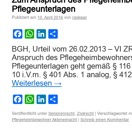
des
Krankenversicherers
Pflegeunterlagen
auf
Publiziert am
von
10. April 2016
raskwar
Herausgabe
von
Kopien
Facebook
WhatsApp
LinkedIn
Teilen
der
Pflegedokumentation
BGH, Urteil vom 26.02.2013 – VI ZR
aus
übergegangenem
Anspruch des Pflegeheimbewohners a
Recht
Pflegeunterlagen geht gemäß § 116
des
Heimbewohners
10 i.V.m. § 401 Abs. 1 analog, § 4
Weiterlesen
→
Facebook
WhatsApp
LinkedIn
Teilen
Veröffentlicht unter
,
|
Verschlagwortet m
Seniorenrecht
Zivilrecht
|
Pflegeheimbewohner Akteneinsicht
Schreib einen Kommentar