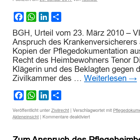
in
Pflegedokumentation
Facebook
WhatsApp
LinkedIn
Teilen
BGH, Urteil vom 23. März 2010 – 
Anspruch des Krankenversicherers
Kopien der Pflegedokumentation a
Recht des Heimbewohners Tenor Di
Klägerin und des Beklagten gegen da
Zivilkammer des …
Weiterlesen
→
Facebook
WhatsApp
LinkedIn
Teilen
Veröffentlicht unter
|
Verschlagwortet mit
Zivilrecht
Pflegedokume
für
|
Kommentare deaktiviert
Akteneinsicht
BGH
zum
Anspruch
Zum Anspruch des Pflegeheimbe