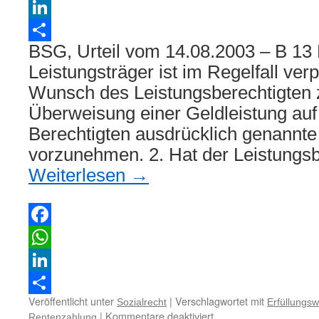
WhatsApp
LinkedIn
BSG, Urteil vom 14.08.2003 – B 13 
Teilen
Leistungsträger ist im Regelfall verp
Wunsch des Leistungsberechtigten z
Überweisung einer Geldleistung au
Berechtigten ausdrücklich genannt
vorzunehmen. 2. Hat der Leistungs
Weiterlesen
→
Facebook
WhatsApp
LinkedIn
Veröffentlicht unter
|
Verschlagwortet mit
Sozialrecht
Erfüllungsw
Teilen
für
|
Kommentare deaktiviert
Rentenzahlung