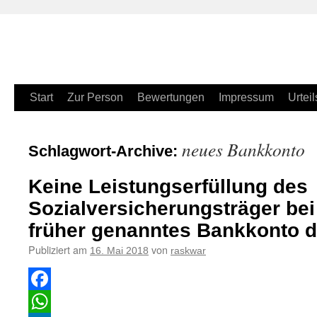
Zum
Start
Zur Person
Bewertungen
Impressum
Urteil
Inhalt
neues Bankkonto
Schlagwort-Archive:
springen
Keine Leistungserfüllung des
Sozialversicherungsträger bei
früher genanntes Bankkonto 
Publiziert am
von
16. Mai 2018
raskwar
Facebook