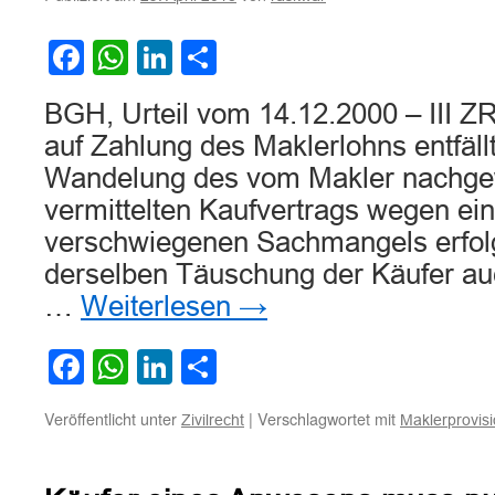
Facebook
WhatsApp
LinkedIn
Teilen
BGH, Urteil vom 14.12.2000 – III Z
auf Zahlung des Maklerlohns entfäll
Wandelung des vom Makler nachge
vermittelten Kaufvertrags wegen eine
verschwiegenen Sachmangels erfolgt
derselben Täuschung der Käufer au
…
Weiterlesen
→
Facebook
WhatsApp
LinkedIn
Teilen
Veröffentlicht unter
|
Verschlagwortet mit
Zivilrecht
Maklerprovis