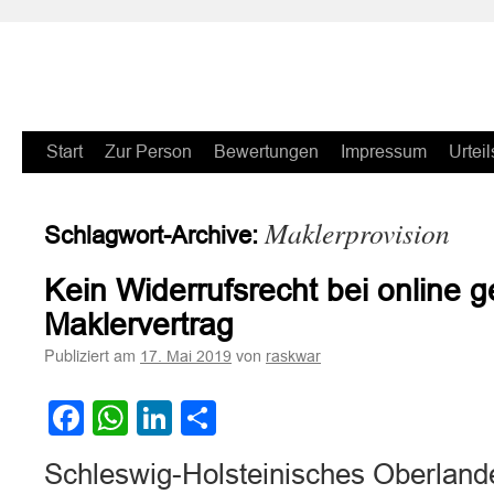
Zum
Start
Zur Person
Bewertungen
Impressum
Urteil
Inhalt
Maklerprovision
Schlagwort-Archive:
springen
Kein Widerrufsrecht bei online
Maklervertrag
Publiziert am
von
17. Mai 2019
raskwar
Facebook
WhatsApp
LinkedIn
Teilen
Schleswig-Holsteinisches Oberlande