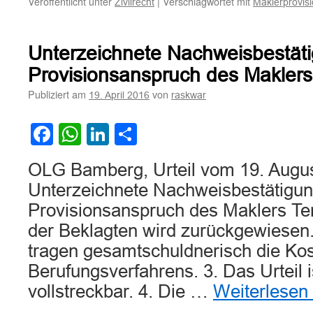
Veröffentlicht unter
|
Verschlagwortet mit
Zivilrecht
Maklerprovis
Unterzeichnete Nachweisbestät
Provisionsanspruch des Maklers
Publiziert am
von
19. April 2016
raskwar
Facebook
WhatsApp
LinkedIn
Teilen
OLG Bamberg, Urteil vom 19. Augus
Unterzeichnete Nachweisbestätigun
Provisionsanspruch des Maklers Te
der Beklagten wird zurückgewiesen.
tragen gesamtschuldnerisch die Ko
Berufungsverfahrens. 3. Das Urteil i
vollstreckbar. 4. Die …
Weiterlesen