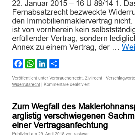
22. Januar 2015 – 16 U 89/14 1. D
Fernabsatzrecht bezweckte Widerruf
den Immobilienmaklervertrag nicht.
ist von vornherein kein selbstständi
erfüllender Vertrag, sondern ledigli
Annex zu einem Vertrag, der …
Wei
Facebook
WhatsApp
LinkedIn
Teilen
Veröffentlicht unter
,
|
Verschlagworte
Verbraucherrecht
Zivilrecht
für
|
Kommentare deaktiviert
Widerrufsrecht
Kein
Widerrufsrecht
bei
Zum Wegfall des Maklerlohnansp
online
geschlossenem
arglistig verschwiegenen Sachm
Maklervertrag
einer Vertragsanfechtung
Publiziert am
von
29. April 2018
raskwar