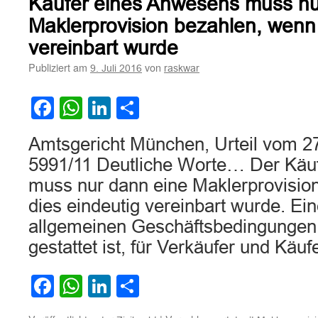
Käufer eines Anwesens muss n
Maklerprovision bezahlen, wenn 
vereinbart wurde
Publiziert am
von
9. Juli 2016
raskwar
Facebook
WhatsApp
LinkedIn
Teilen
Amtsgericht München, Urteil vom 2
5991/11 Deutliche Worte… Der Käu
muss nur dann eine Maklerprovisio
dies eindeutig vereinbart wurde. Ein
allgemeinen Geschäftsbedingungen
gestattet ist, für Verkäufer und Käu
Facebook
WhatsApp
LinkedIn
Teilen