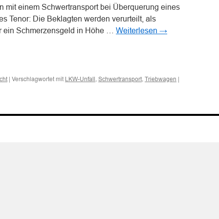
 mit einem Schwertransport bei Überquerung eines
Tenor: Die Beklagten werden verurteilt, als
r ein Schmerzensgeld in Höhe …
Weiterlesen
→
n
n
|
Verschlagwortet mit
,
,
|
cht
LKW-Unfall
Schwertransport
Triebwagen