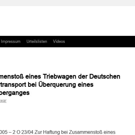
Impressum
Urteilslisten
Videos
menstoß eines Triebwagen der Deutschen
transport bei Überquerung eines
berganges
kwar
n
n
.2005 – 2 O 23/04 Zur Haftung bei Zusammenstoß eines