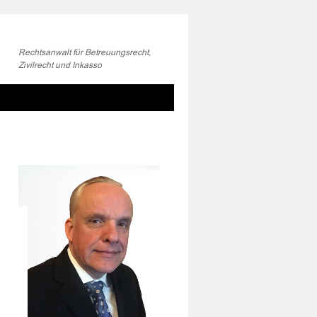
Rechtsanwalt für Betreuungsrecht,
Zivilrecht und Inkasso