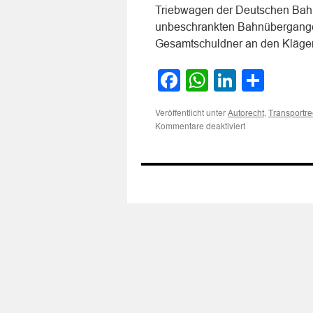
Triebwagen der Deutschen Bahn
unbeschrankten Bahnüberganges 
Gesamtschuldner an den Kläge
Facebook
WhatsApp
LinkedI
Teile
Veröffentlicht unter
,
Autorecht
Transportre
für
Kommentare deaktiviert
Zur
Haftung
bei
Zusammenstoß
eines
Triebwagen
der
Deutschen
Bahn
mit
einem
Schwertransport
bei
Überquerung