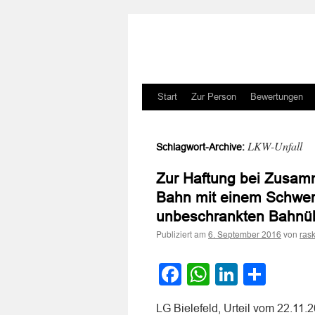
Zum
Start
Zur Person
Bewertungen
Inhalt
LKW-Unfall
Schlagwort-Archive:
springen
Zur Haftung bei Zusam
Bahn mit einem Schwer
unbeschrankten Bahnü
Publiziert am
von
6. September 2016
ras
Facebook
WhatsApp
LinkedI
Teile
LG Bielefeld, Urteil vom 22.11