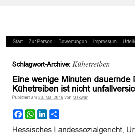
Zum
Start
Zur Person
Bewertungen
Impressum
Urteil
Inhalt
Kühetreiben
Schlagwort-Archive:
springen
Eine wenige Minuten dauernde M
Kühetreiben ist nicht unfallversic
Publiziert am
von
23. Mai 2016
raskwar
Facebook
WhatsApp
LinkedIn
Teilen
Hessisches Landessozialgericht, Ur