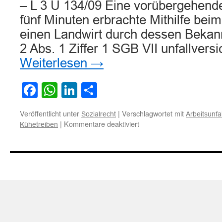
– L 3 U 134/09 Eine vorübergehende
fünf Minuten erbrachte Mithilfe bei
einen Landwirt durch dessen Bekann
2 Abs. 1 Ziffer 1 SGB VII unfallvers
Weiterlesen
→
Facebook
WhatsApp
LinkedIn
Teilen
Veröffentlicht unter
|
Verschlagwortet mit
Sozialrecht
Arbeitsunfal
für
|
Kommentare deaktiviert
Kühetreiben
Eine
wenige
Minuten
dauernde
Mithilfe
beim
Kühetreiben
ist
nicht