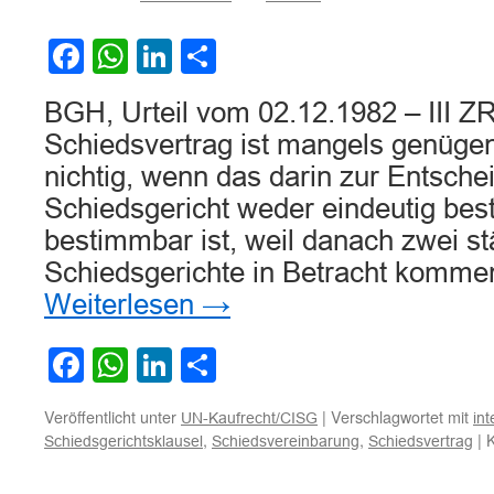
des
CISG
durch
Facebook
WhatsApp
LinkedIn
Teilen
die
Angabe
BGH, Urteil vom 02.12.1982 – III ZR
„Händlergeschäft“
Schiedsvertrag ist mangels genüge
nichtig, wenn das darin zur Entsch
Schiedsgericht weder eindeutig be
bestimmbar ist, weil danach zwei s
Schiedsgerichte in Betracht kommen
Weiterlesen
→
Facebook
WhatsApp
LinkedIn
Teilen
Veröffentlicht unter
|
Verschlagwortet mit
UN-Kaufrecht/CISG
in
,
,
|
K
Schiedsgerichtsklausel
Schiedsvereinbarung
Schiedsvertrag