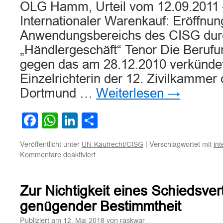
OLG Hamm, Urteil vom 12.09.2011 
Internationaler Warenkauf: Eröffnun
Anwendungsbereichs des CISG dur
„Händlergeschäft“ Tenor Die Berufu
gegen das am 28.12.2010 verkündete
Einzelrichterin der 12. Zivilkammer
Dortmund …
Weiterlesen
→
Facebook
WhatsApp
LinkedIn
Teilen
Veröffentlicht unter
|
Verschlagwortet mit
UN-Kaufrecht/CISG
in
für
Kommentare deaktiviert
Internationaler
Warenkauf:
Eröffnung
Zur Nichtigkeit eines Schiedsve
des
sachlichen
genügender Bestimmtheit
Anwendungsbereichs
Publiziert am
von
12. Mai 2018
raskwar