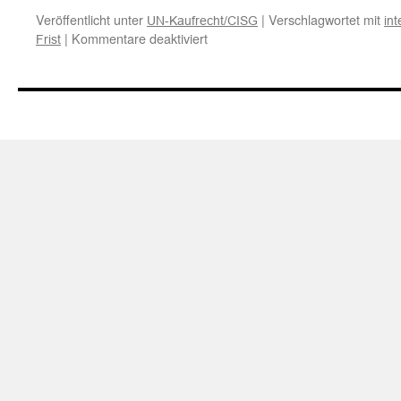
Veröffentlicht unter
|
Verschlagwortet mit
UN-Kaufrecht/CISG
in
für
|
Kommentare deaktiviert
Frist
Internationaler
Warenkauf:
Zur
Rechtzeitigkeit
und
Umfang
der
Mängelrüge
bei
verderblichen
oder
saisongebundenen
Waren