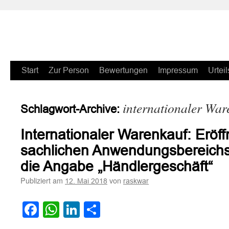
Zum
Start
Zur Person
Bewertungen
Impressum
Urteil
Inhalt
internationaler War
Schlagwort-Archive:
springen
Internationaler Warenkauf: Eröf
sachlichen Anwendungsbereich
die Angabe „Händlergeschäft“
Publiziert am
von
12. Mai 2018
raskwar
Facebook
WhatsApp
LinkedIn
Teilen