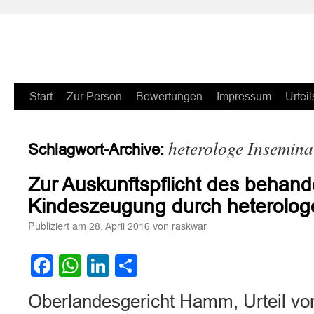
Zum
Start
Zur Person
Bewertungen
Impressum
Urteil
Inhalt
heterologe Insemina
Schlagwort-Archive:
springen
Zur Auskunftspflicht des behand
Kindeszeugung durch heterolog
Publiziert am
von
28. April 2016
raskwar
Facebook
WhatsApp
LinkedIn
Teilen
Oberlandesgericht Hamm, Urteil vo