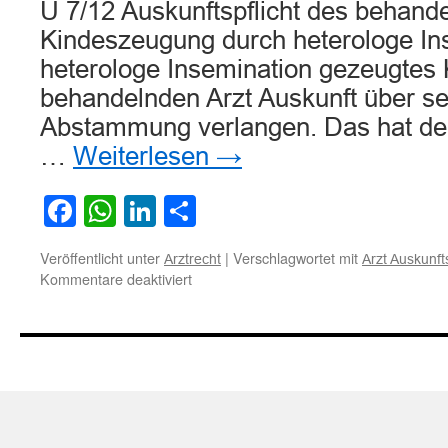
U 7/12 Auskunftspflicht des behand
Kindeszeugung durch heterologe In
heterologe Insemination gezeugtes
behandelnden Arzt Auskunft über se
Abstammung verlangen. Das hat der 
…
Weiterlesen
→
Facebook
WhatsApp
LinkedIn
Teilen
Veröffentlicht unter
|
Verschlagwortet mit
Arztrecht
Arzt Auskunfts
für
Kommentare deaktiviert
Zur
Auskunftspflicht
des
behandelnden
Arztes
bei
Kindeszeugung
durch