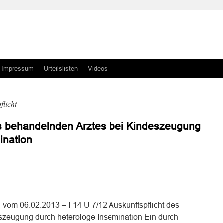
Impressum
Urteilslisten
Videos
flicht
es behandelnden Arztes bei Kindeszeugung
ination
n
n
 vom 06.02.2013 – I-14 U 7/12 Auskunftspflicht des
szeugung durch heterologe Insemination Ein durch