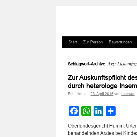
Zum
Start
Zur Person
Bewertungen
Inhalt
Arzt Auskunftsp
Schlagwort-Archive:
springen
Zur Auskunftspflicht d
durch heterologe Insem
Publiziert am
von
28. April 2016
raskwar
Facebook
WhatsApp
LinkedI
Teile
Oberlandesgericht Hamm, Urteil
behandelnden Arztes bei Kinde