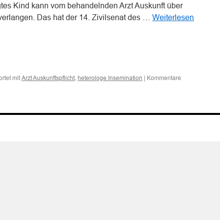
gtes Kind kann vom behandelnden Arzt Auskunft über
erlangen. Das hat der 14. Zivilsenat des …
Weiterlesen
n
n
rtet mit
,
|
Kommentare
Arzt Auskunftspflicht
heterologe Insemination