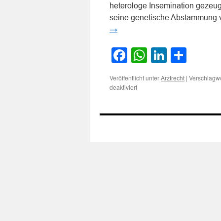
heterologe Insemination gezeu
seine genetische Abstammung v
→
Facebook
WhatsApp
LinkedI
Teile
Veröffentlicht unter
|
Verschlagwo
Arztrecht
für
deaktiviert
Zur
Auskunftspflicht
des
behandelnden
Arztes
bei
Kindeszeugung
durch
heterologe
Insemination