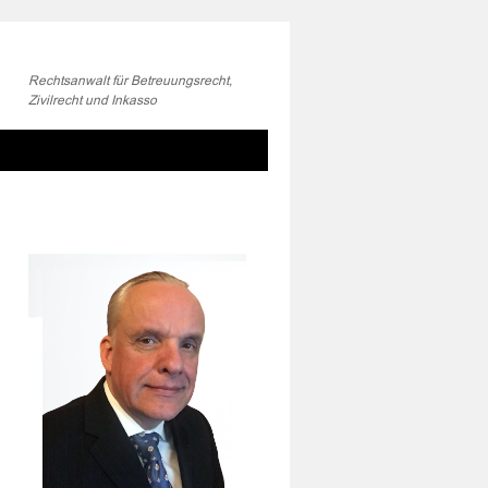
Rechtsanwalt für Betreuungsrecht,
Zivilrecht und Inkasso