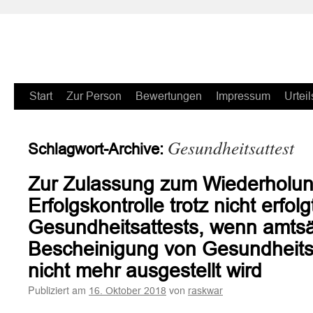
Zum
Start
Zur Person
Bewertungen
Impressum
Urteil
Inhalt
Gesundheitsattest
Schlagwort-Archive:
springen
Zur Zulassung zum Wiederholun
Erfolgskontrolle trotz nicht erfol
Gesundheitsattests, wenn amtsä
Bescheinigung von Gesundheits
nicht mehr ausgestellt wird
Publiziert am
von
16. Oktober 2018
raskwar