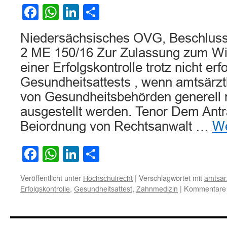
Facebook
WhatsApp
LinkedIn
Teilen
Niedersächsisches OVG, Beschluss
2 ME 150/16 Zur Zulassung zum W
einer Erfolgskontrolle trotz nicht erf
Gesundheitsattests , wenn amtsärzt
von Gesundheitsbehörden generell 
ausgestellt werden. Tenor Dem Antra
Beiordnung von Rechtsanwalt …
We
Facebook
WhatsApp
LinkedIn
Teilen
Veröffentlicht unter
|
Verschlagwortet mit
Hochschulrecht
amtsär
,
,
|
Kommentare d
Erfolgskontrolle
Gesundheitsattest
Zahnmedizin