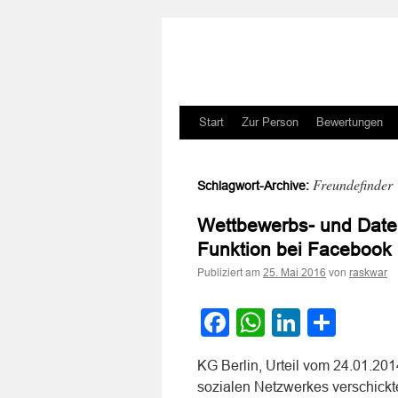
Zum
Start
Zur Person
Bewertungen
Inhalt
Freundefinder
Schlagwort-Archive:
springen
Wettbewerbs- und Daten
Funktion bei Facebook
Publiziert am
von
25. Mai 2016
raskwar
Facebook
WhatsApp
LinkedI
Teile
KG Berlin, Urteil vom 24.01.20
sozialen Netzwerkes verschickt