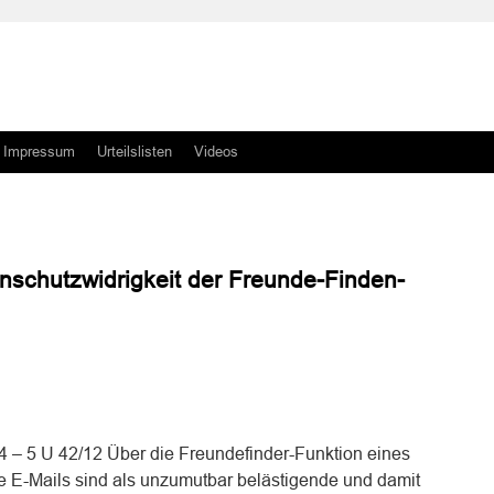
Impressum
Urteilslisten
Videos
schutzwidrigkeit der Freunde-Finden-
n
n
14 – 5 U 42/12 Über die Freundefinder-Funktion eines
e E-Mails sind als unzumutbar belästigende und damit