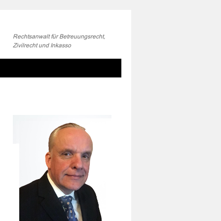
Rechtsanwalt für Betreuungsrecht,
Zivilrecht und Inkasso