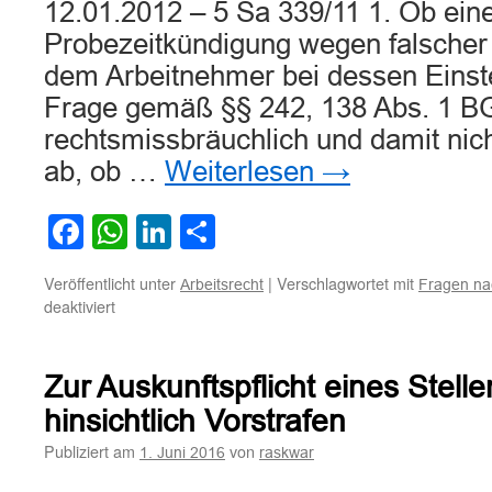
12.01.2012 – 5 Sa 339/11 1. Ob ein
Probezeitkündigung wegen falscher
dem Arbeitnehmer bei dessen Einste
Frage gemäß §§ 242, 138 Abs. 1 B
rechtsmissbräuchlich und damit nich
ab, ob …
Weiterlesen
→
Facebook
WhatsApp
LinkedIn
Teilen
Veröffentlicht unter
|
Verschlagwortet mit
Arbeitsrecht
Fragen na
für
deaktiviert
Zur
Frage
der
Zur Auskunftspflicht eines Stel
Zulässigkeit
von
hinsichtlich Vorstrafen
Fragen
Publiziert am
von
1. Juni 2016
raskwar
nach
Vorstrafen