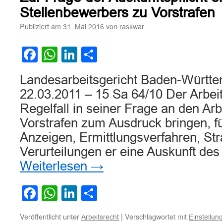
hinsichtlich
Stellenbewerbers zu Vorstrafen
Vorstrafen
Publiziert am
von
31. Mai 2016
raskwar
Facebook
WhatsApp
LinkedIn
Teilen
Landesarbeitsgericht Baden-Württe
22.03.2011 – 15 Sa 64/10 Der Arbe
Regelfall in seiner Frage an den A
Vorstrafen zum Ausdruck bringen, f
Anzeigen, Ermittlungsverfahren, Str
Verurteilungen er eine Auskunft de
Weiterlesen
→
Facebook
WhatsApp
LinkedIn
Teilen
Veröffentlicht unter
|
Verschlagwortet mit
Arbeitsrecht
Einstellu