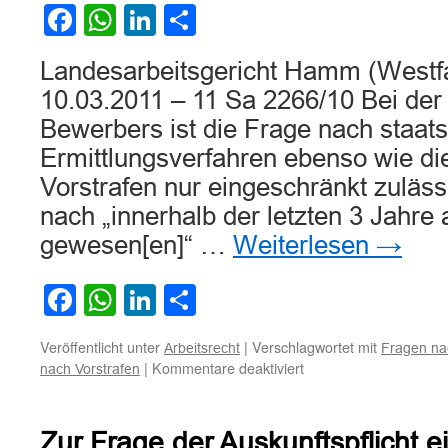
im
Facebook
WhatsApp
LinkedIn
Teilen
Bewerbungsgespräch
Landesarbeitsgericht Hamm (Westfa
10.03.2011 – 11 Sa 2266/10 Bei der 
Bewerbers ist die Frage nach staats
Ermittlungsverfahren ebenso wie di
Vorstrafen nur eingeschränkt zuläss
nach „innerhalb der letzten 3 Jahre
gewesen[en]“ …
Weiterlesen
→
Facebook
WhatsApp
LinkedIn
Teilen
Veröffentlicht unter
|
Verschlagwortet mit
Arbeitsrecht
Fragen na
für
|
Kommentare deaktiviert
nach Vorstrafen
Zur
Auskunftspflicht
eines
Zur Frage der Auskunftspflicht e
Stellenbewerbers