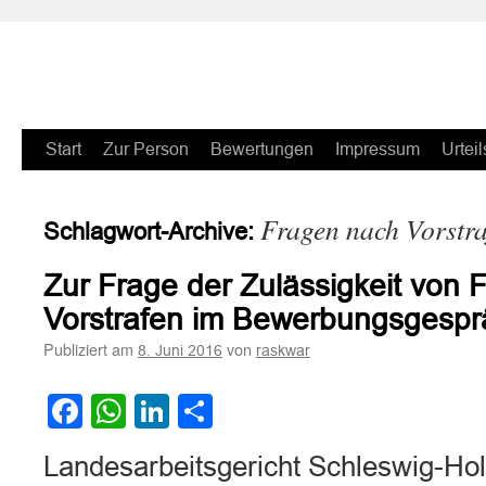
Zum
Start
Zur Person
Bewertungen
Impressum
Urteil
Inhalt
Fragen nach Vorstra
Schlagwort-Archive:
springen
Zur Frage der Zulässigkeit von 
Vorstrafen im Bewerbungsgespr
Publiziert am
von
8. Juni 2016
raskwar
Facebook
WhatsApp
LinkedIn
Teilen
Landesarbeitsgericht Schleswig-Hols