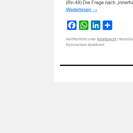
(Rn.49) Die Frage nach „innerh
Weiterlesen
→
Facebook
WhatsApp
LinkedI
Teile
Veröffentlicht unter
|
Verschla
Arbeitsrecht
für
Kommentare deaktiviert
Zur
Auskunftspflicht
eines
Stellenbewerbers
hinsichtlich
Vorstrafen