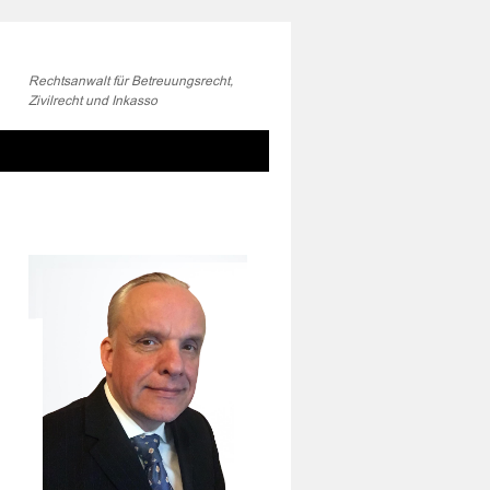
Rechtsanwalt für Betreuungsrecht,
Zivilrecht und Inkasso