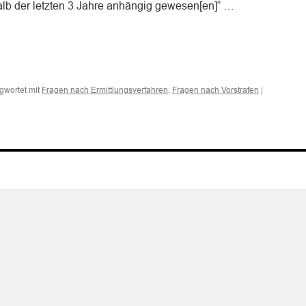
alb der letzten 3 Jahre anhängig gewesen[en]“ …
n
n
gwortet mit
,
|
Fragen nach Ermittlungsverfahren
Fragen nach Vorstrafen