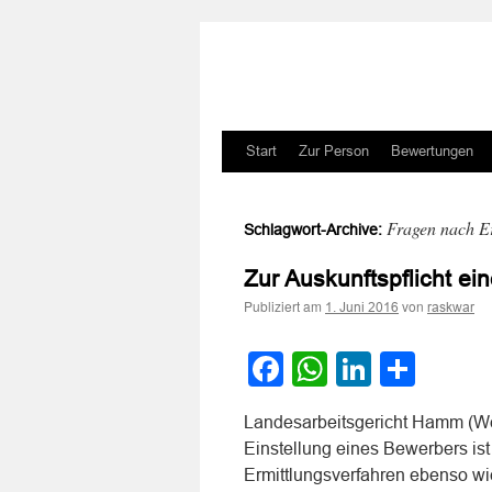
Zum
Start
Zur Person
Bewertungen
Inhalt
Fragen nach Er
Schlagwort-Archive:
springen
Zur Auskunftspflicht ei
Publiziert am
von
1. Juni 2016
raskwar
Facebook
WhatsApp
LinkedI
Teile
Landesarbeitsgericht Hamm (Wes
Einstellung eines Bewerbers ist
Ermittlungsverfahren ebenso wie