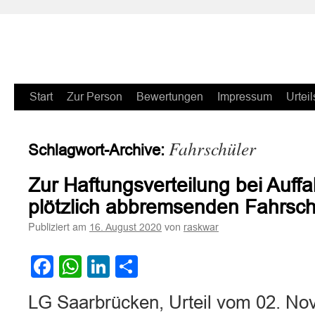
Zum
Start
Zur Person
Bewertungen
Impressum
Urteil
Inhalt
Fahrschüler
Schlagwort-Archive:
springen
Zur Haftungsverteilung bei Auffa
plötzlich abbremsenden Fahrsch
Publiziert am
von
16. August 2020
raskwar
Facebook
WhatsApp
LinkedIn
Teilen
LG Saarbrücken, Urteil vom 02. No