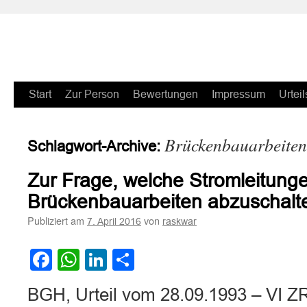
Zum
Start
Zur Person
Bewertungen
Impressum
Urteil
Inhalt
Brückenbauarbeiten
Schlagwort-Archive:
springen
Zur Frage, welche Stromleitung
Brückenbauarbeiten abzuschalten 
Publiziert am
von
7. April 2016
raskwar
Facebook
WhatsApp
LinkedIn
Teilen
BGH, Urteil vom 28.09.1993 – VI Z