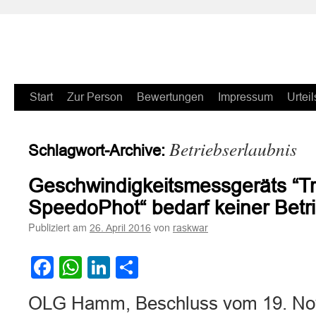
Zum
Start
Zur Person
Bewertungen
Impressum
Urteil
Inhalt
Betriebserlaubnis
Schlagwort-Archive:
springen
Geschwindigkeitsmessgeräts “Tr
SpeedoPhot“ bedarf keiner Betr
Publiziert am
von
26. April 2016
raskwar
Facebook
WhatsApp
LinkedIn
Teilen
OLG Hamm, Beschluss vom 19. Nov