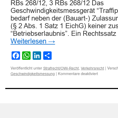
RBs 268/12, 3 RBs 268/12 Das
Geschwindigkeitsmessgerät “Traffi
bedarf neben der (Bauart-) Zulassu
(§ 2 Abs. 1 Satz 1 EichG) keiner zu
“Betriebserlaubnis”. Ein Rechtssatz
Weiterlesen
→
Facebook
WhatsApp
LinkedIn
Teilen
Veröffentlicht unter
,
|
Versch
Strafrecht/OWi-Recht
Verkehrsrecht
für
|
Kommentare deaktiviert
Geschwindigkeitsmessung
Geschwindi
“Traffipax
SpeedoPho
bedarf
keiner
Betriebserl