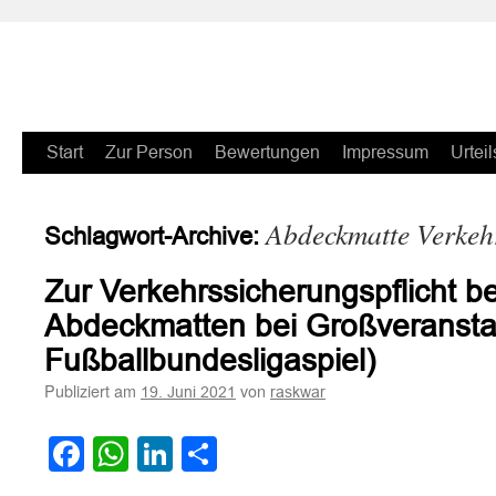
Zum
Start
Zur Person
Bewertungen
Impressum
Urteil
Inhalt
Abdeckmatte Verkehr
Schlagwort-Archive:
springen
Zur Verkehrssicherungspflicht b
Abdeckmatten bei Großveranstal
Fußballbundesligaspiel)
Publiziert am
von
19. Juni 2021
raskwar
Facebook
WhatsApp
LinkedIn
Teilen