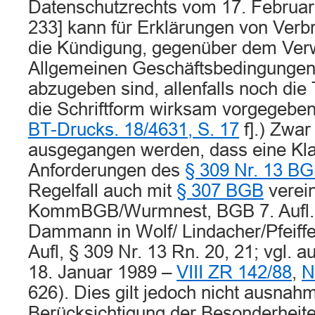
Datenschutzrechts vom 17. Februar 
233] kann für Erklärungen von Verbr
die Kündigung, gegenüber dem Ver
Allgemeinen Geschäftsbedingungen 
abzugeben sind, allenfalls noch die 
die Schriftform wirksam vorgegeben
BT-Drucks. 18/4631, S. 17
f].) Zwar
ausgegangen werden, dass eine Kla
Anforderungen des
§ 309 Nr. 13 B
Regelfall auch mit
§ 307 BGB
verein
KommBGB/Wurmnest, BGB 7. Aufl. §
Dammann in Wolf/ Lindacher/Pfeiffe
Aufl, § 309 Nr. 13 Rn. 20, 21; vgl. 
18. Januar 1989 –
VIII ZR 142/88
,
N
626). Dies gilt jedoch nicht ausnah
Berücksichtigung der Besonderheiten