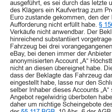
ausgeführt, es sei durch das letzte
des Klägers ein Kaufvertrag zum Pr
Euro zustande gekommen, den der B
Aufforderung nicht erfüllt habe.
§ 1
Verkäufe nicht anwendbar. Der Bekl
hinreichend substantiiert vorgetrag
Fahrzeug bei drei vorangegangene
eBay, bei denen immer der Anbieter
anonymisierten Account „A“ Höchstb
nicht an diesen übereignet habe. Di
dass der Beklagte das Fahrzeug da
eingestellt habe, lasse nur den Schl
selber Inhaber dieses Accounts „A“ 
Angebot regelwidrig überboten habe
daher um nichtige Scheingebote d
der
§§ 117 BGB
, 10 Abs. 6 der AGB