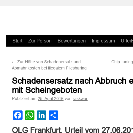
Zum
Start
Zur Person
Bewertungen
Impressum
Urteil
Inhalt
←
Zur Höhe von Schadenersatz und
Chip-tunin
springen
Abmahnkosten bei illegalem Filesharing
Schadensersatz nach Abbruch e
mit Scheingeboten
Publiziert am
von
25. April 2016
raskwar
Facebook
WhatsApp
LinkedIn
Teilen
OLG Frankfurt, Urteil vom 27.06.20