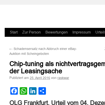
Zum
Start
Zur Person
Bewertungen
Impressum
Urteil
Inhalt
←
Schadensersatz nach Abbruch einer eBay-
springen
Auktion mit Scheingeboten
Chip-tuning als nichtvertragsg
der Leasingsache
Publiziert am
von
25. April 2016
raskwar
Facebook
WhatsApp
LinkedIn
Teilen
OLG Frankfurt, Urteil vom 04. Dez