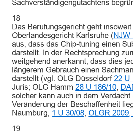
Sachverständigengutachtens begrü
18
Das Berufungsgericht geht insoweit
Oberlandesgericht Karlsruhe (
NJW 
aus, dass das Chip-tuning einen Sub
darstellt. In der Rechtsprechung zu
weitgehend anerkannt, dass dies jed
längerem Gebrauch einen Sachman
darstellt (vgl. OLG Düsseldorf
22 U 
Juris; OLG Hamm
28 U 186/10
,
DAR
solcher kann auch in dem Verdacht e
Veränderung der Beschaffenheit lie
Naumburg,
1 U 30/08
,
OLGR 2009,
19