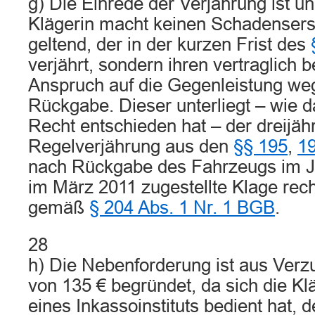
g) Die Einrede der Verjährung ist u
Klägerin macht keinen Schadenser
geltend, der in der kurzen Frist des
verjährt, sondern ihren vertraglich 
Anspruch auf die Gegenleistung we
Rückgabe. Dieser unterliegt – wie d
Recht entschieden hat – der dreijäh
Regelverjährung aus den
§§ 195
,
1
nach Rückgabe des Fahrzeugs im J
im März 2011 zugestellte Klage rec
gemäß
§ 204 Abs. 1 Nr. 1 BGB
.
28
h) Die Nebenforderung ist aus Verzu
von 135 € begründet, da sich die Klä
eines Inkassoinstituts bedient hat, 