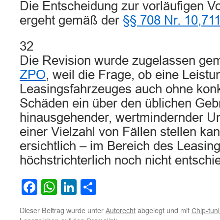
Die Entscheidung zur vorläufigen Vo
ergeht gemäß der
§§ 708 Nr. 10,7
32
Die Revision wurde zugelassen g
ZPO
, weil die Frage, ob eine Leist
Leasingsfahrzeuges auch ohne konkr
Schäden ein über den üblichen Geb
hinausgehender, wertmindernder Ums
einer Vielzahl von Fällen stellen ka
ersichtlich – im Bereich des Leasin
höchstrichterlich noch nicht entschie
Facebook
WhatsApp
LinkedIn
Teilen
Dieser Beitrag wurde unter
abgelegt und mit
Autorecht
Chip-tun