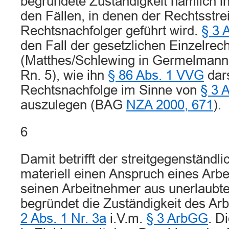
begründete Zuständigkeit nämlich in
den Fällen, in denen der Rechtsstre
Rechtsnachfolger geführt wird.
§ 3 
den Fall der gesetzlichen Einzelrec
(Matthes/Schlewing in Germelmann,
Rn. 5), wie ihn
§ 86 Abs. 1 VVG
dars
Rechtsnachfolge im Sinne von
§ 3 
auszulegen (BAG
NZA 2000, 671
).
6
Damit betrifft der streitgegenständl
materiell einen Anspruch eines Arb
seinen Arbeitnehmer aus unerlaubt
begründet die Zuständigkeit des Ar
2 Abs. 1 Nr. 3a
i.V.m.
§ 3 ArbGG
. D