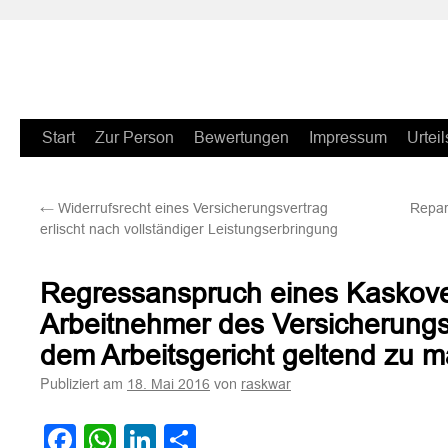
Zum
Start
Zur Person
Bewertungen
Impressum
Urteil
Inhalt
←
Widerrufsrecht eines Versicherungsvertrag
Repar
springen
erlischt nach vollständiger Leistungserbringung
Regressanspruch eines Kaskove
Arbeitnehmer des Versicherungs
dem Arbeitsgericht geltend zu 
Publiziert am
von
18. Mai 2016
raskwar
Facebook
WhatsApp
LinkedIn
Teilen