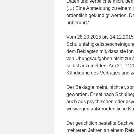
Daten und verpflichte mich, d
(…) Eine Anmeldung zu einem Kur
ordentlich gekündigt werden. D
unberührt.“
Vom 28.10.2015 bis 14.12.2015 
Schulunfähigkeitsbescheinigung
dem Beklagten mit, dass sie ih
von Übungsaufgaben nicht zur A
selbst anzumelden. Am 21.12.20
Kündigung des Vertrages und za
Der Beklagte meint, nicht er, so
geworden. Er sei nach Schulb
auch aus psychischen oder ps
weswegen außerordentliche Kün
Der gerichtlich bestellte Sachver
mehreren Jahren an einem Reizd