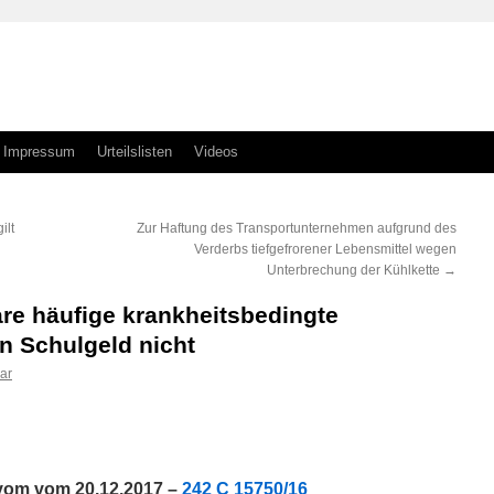
Impressum
Urteilslisten
Videos
ilt
Zur Haftung des Transportunternehmen aufgrund des
Verderbs tiefgefrorener Lebensmittel wegen
Unterbrechung der Kühlkette
→
re häufige krankheitsbedingte
on Schulgeld nicht
ar
n
n
 vom vom 20.12.2017 –
242 C 15750/16