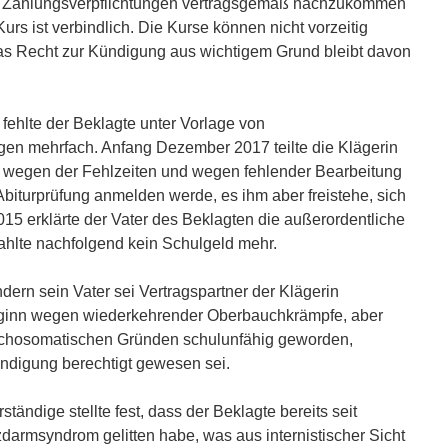
en Zahlungsverpflichtungen vertragsgemäß nachzukommen
s ist verbindlich. Die Kurse können nicht vorzeitig
as Recht zur Kündigung aus wichtigem Grund bleibt davon
fehlte der Beklagte unter Vorlage von
en mehrfach. Anfang Dezember 2017 teilte die Klägerin
n wegen der Fehlzeiten und wegen fehlender Bearbeitung
biturprüfung anmelden werde, es ihm aber freistehe, sich
15 erklärte der Vater des Beklagten die außerordentliche
hlte nachfolgend kein Schulgeld mehr.
ndern sein Vater sei Vertragspartner der Klägerin
eginn wegen wiederkehrender Oberbauchkrämpfe, aber
ychosomatischen Gründen schulunfähig geworden,
digung berechtigt gewesen sei.
ständige stellte fest, dass der Beklagte bereits seit
armsyndrom gelitten habe, was aus internistischer Sicht