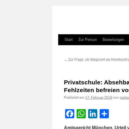
Zum
Start
Zur Person
Bewertungen
Inhalt
←
Zur Frage, ob Wegezeit als Arbeitszeit g
springen
Privatschule: Absehba
Fehlzeiten befreien v
Publiziert am
von
17. Februar 2018
raskw
Facebook
WhatsApp
LinkedI
Teile
Amtsgericht München, Urteil