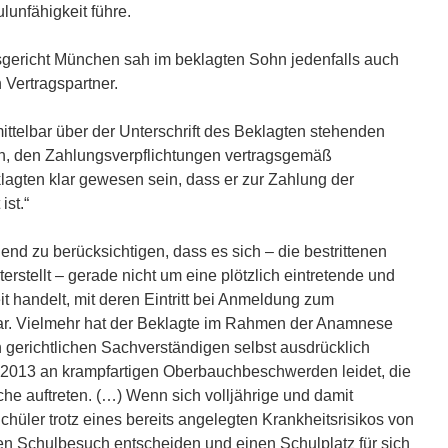
lunfähigkeit führe.
gericht München sah im beklagten Sohn jedenfalls auch
 Vertragspartner.
ttelbar über der Unterschrift des Beklagten stehenden
ch, den Zahlungsverpflichtungen vertragsgemäß
ten klar gewesen sein, dass er zur Zahlung der
ist.“
end zu berücksichtigen, dass es sich – die bestrittenen
stellt – gerade nicht um eine plötzlich eintretende und
t handelt, mit deren Eintritt bei Anmeldung zum
 war. Vielmehr hat der Beklagte im Rahmen der Anamnese
 gerichtlichen Sachverständigen selbst ausdrücklich
t 2013 an krampfartigen Oberbauchbeschwerden leidet, die
he auftreten. (…) Wenn sich volljährige und damit
hüler trotz eines bereits angelegten Krankheitsrisikos von
en Schulbesuch entscheiden und einen Schulplatz für sich