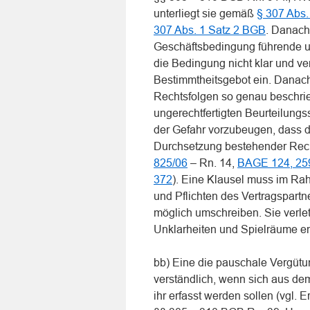
unterliegt sie gemäß
§ 307 Abs.
307 Abs. 1 Satz 2 BGB
. Danach
Geschäftsbedingung führende 
die Bedingung nicht klar und ve
Bestimmtheitsgebot ein. Danac
Rechtsfolgen so genau beschri
ungerechtfertigten Beurteilungs
der Gefahr vorzubeugen, dass d
Durchsetzung bestehender Rech
825/06
– Rn. 14,
BAGE 124, 25
372
). Eine Klausel muss im Ra
und Pflichten des Vertragspartn
möglich umschreiben. Sie verle
Unklarheiten und Spielräume en
bb) Eine die pauschale Vergütun
verständlich, wenn sich aus dem
ihr erfasst werden sollen (vgl.