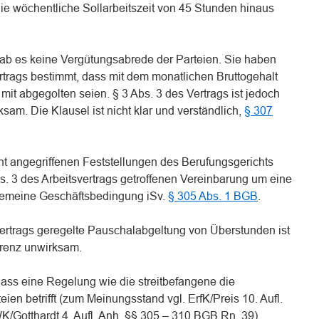
 die wöchentliche Sollarbeitszeit von 45 Stunden hinaus
 gab es keine Vergütungsabrede der Parteien. Sie haben
ertrags bestimmt, dass mit dem monatlichen Bruttogehalt
mit abgegolten seien. § 3 Abs. 3 des Vertrags ist jedoch
sam. Die Klausel ist nicht klar und verständlich,
§ 307
ht angegriffenen Feststellungen des Berufungsgerichts
Abs. 3 des Arbeitsvertrags getroffenen Vereinbarung um eine
lgemeine Geschäftsbedingung iSv.
§ 305 Abs. 1 BGB
.
svertrags geregelte Pauschalabgeltung von Überstunden ist
renz unwirksam.
ss eine Regelung wie die streitbefangene die
eien betrifft (zum Meinungsstand vgl. ErfK/Preis 10. Aufl.
K/Gotthardt 4. Aufl. Anh. §§ 305 – 310 BGB Rn. 39),