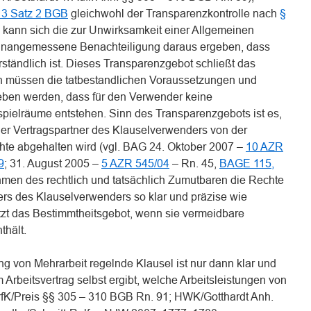
 3 Satz 2 BGB
gleichwohl der Transparenzkontrolle nach
§
 kann sich die zur Unwirksamkeit einer Allgemeinen
unangemessene Benachteiligung daraus ergeben, dass
rständlich ist. Dieses Transparenzgebot schließt das
h müssen die tatbestandlichen Voraussetzungen und
eben werden, dass für den Verwender keine
spielräume entstehen. Sinn des Transparenzgebots ist es,
er Vertragspartner des Klauselverwenders von der
te abgehalten wird (vgl. BAG 24. Oktober 2007 –
10 AZR
9
; 31. August 2005 –
5 AZR 545/04
– Rn. 45,
BAGE 115,
hmen des rechtlich und tatsächlich Zumutbaren die Rechte
ers des Klauselverwenders so klar und präzise wie
tzt das Bestimmtheitsgebot, wenn sie vermeidbare
thält.
g von Mehrarbeit regelnde Klausel ist nur dann klar und
 Arbeitsvertrag selbst ergibt, welche Arbeitsleistungen von
 ErfK/Preis §§ 305 – 310 BGB Rn. 91; HWK/Gotthardt Anh.