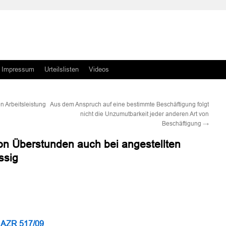
Impressum
Urteilslisten
Videos
n Arbeitsleistung
Aus dem Anspruch auf eine bestimmte Beschäftigung folgt
nicht die Unzumutbarkeit jeder anderen Art von
Beschäftigung
→
n Überstunden auch bei angestellten
ssig
n
n
 AZR 517/09