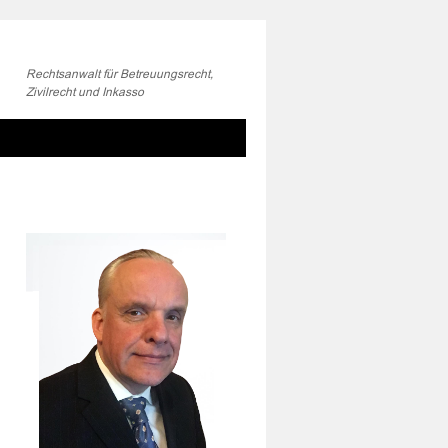
Rechtsanwalt für Betreuungsrecht,
Zivilrecht und Inkasso