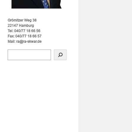
Grömitzer Weg 38
22147 Hamburg
Tel: 040/77 18 66 56
Fax: 040/77 18 66 57
Mail: ra@ra-skwar.de