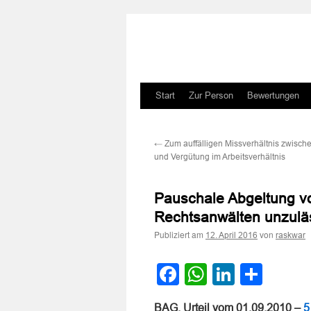
Zum
Start
Zur Person
Bewertungen
Inhalt
←
Zum auffälligen Missverhältnis zwische
springen
und Vergütung im Arbeitsverhältnis
Pauschale Abgeltung vo
Rechtsanwälten unzulä
Publiziert am
von
12. April 2016
raskwar
Facebook
WhatsApp
LinkedI
Teile
BAG, Urteil vom 01.09.2010 –
5