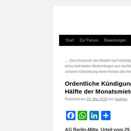
Zum
Start
Zur Person
Bewertungen
Inhalt
←
Zum Anspruch des Mieters auf vorzeit
springen
eines befristeten Mietvertrages aus wicht
schwere Erkrankung eines Kindes des Mi
Ordentliche Kündigung
Hälfte der Monatsmie
Publiziert am
von
29. Mai 2019
raskwar
Facebook
WhatsApp
LinkedI
Teile
AG Berlin-Mitte, Urteil vom 2