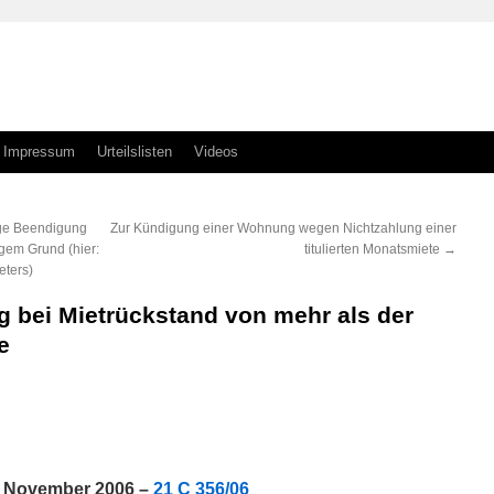
Impressum
Urteilslisten
Videos
ige Beendigung
Zur Kündigung einer Wohnung wegen Nichtzahlung einer
igem Grund (hier:
titulierten Monatsmiete
→
eters)
 bei Mietrückstand von mehr als der
te
n
n
9. November 2006 –
21 C 356/06