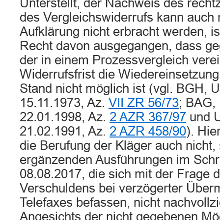
Unterstellt, der Nachweis des recht
des Vergleichswiderrufs kann auch
Aufklärung nicht erbracht werden, i
Recht davon ausgegangen, dass g
der in einem Prozessvergleich vere
Widerrufsfrist die Wiedereinsetzung
Stand nicht möglich ist (vgl. BGH, U
15.11.1973, Az.
VII ZR 56/73
; BAG, 
22.01.1998, Az.
2 AZR 367/97
und U
21.02.1991, Az.
2 AZR 458/90
). Hi
die Berufung der Kläger auch nicht,
ergänzenden Ausführungen im Schri
08.08.2017, die sich mit der Frage 
Verschuldens bei verzögerter Überm
Telefaxes befassen, nicht nachvollzi
Angesichts der nicht gegebenen Mög