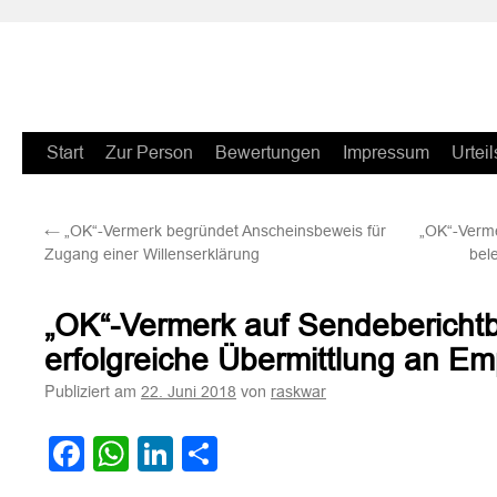
Zum
Start
Zur Person
Bewertungen
Impressum
Urteil
Inhalt
←
„OK“-Vermerk begründet Anscheinsbeweis für
„OK“-Verme
springen
Zugang einer Willenserklärung
bel
„OK“-Vermerk auf Sendeberichtb
erfolgreiche Übermittlung an E
Publiziert am
von
22. Juni 2018
raskwar
Facebook
WhatsApp
LinkedIn
Teilen