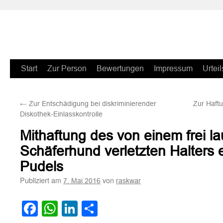
Zum
Start
Zur Person
Bewertungen
Impressum
Urteil
Inhalt
←
Zur Entschädigung bei diskriminierender
Zur Haftu
springen
Diskothek-Einlasskontrolle
Mithaftung des von einem frei l
Schäferhund verletzten Halters 
Pudels
Publiziert am
von
7. Mai 2016
raskwar
Facebook
WhatsApp
LinkedIn
Teilen