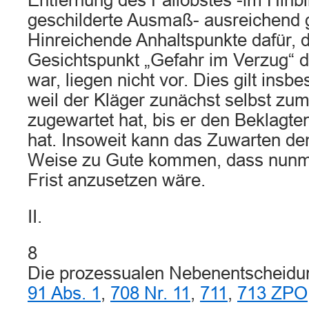
Entfernung des Fallobstes -im Hinbl
geschilderte Ausmaß- ausreichend
Hinreichende Anhaltspunkte dafür, 
Gesichtspunkt „Gefahr im Verzug“ 
war, liegen nicht vor. Dies gilt insb
weil der Kläger zunächst selbst zu
zugewartet hat, bis er den Beklagt
hat. Insoweit kann das Zuwarten dem
Weise zu Gute kommen, dass nunme
Frist anzusetzen wäre.
II.
8
Die prozessualen Nebenentscheidu
91 Abs. 1
,
708 Nr. 11
,
711
,
713 ZPO