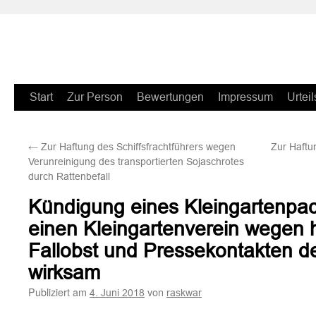
Zum
Start
Zur Person
Bewertungen
Impressum
Urteil
Inhalt
←
Zur Haftung des Schiffsfrachtführers wegen
Zur Haftu
springen
Verunreinigung des transportierten Sojaschrotes
durch Rattenbefall
Kündigung eines Kleingartenpac
einen Kleingartenverein wegen
Fallobst und Pressekontakten de
wirksam
Publiziert am
von
4. Juni 2018
raskwar