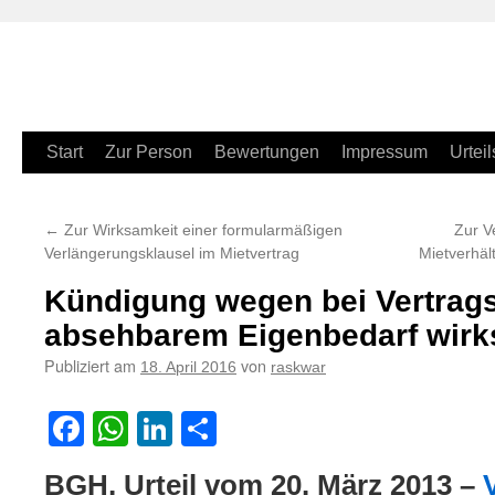
Zum
Start
Zur Person
Bewertungen
Impressum
Urteil
Inhalt
←
Zur Wirksamkeit einer formularmäßigen
Zur V
springen
Verlängerungsklausel im Mietvertrag
Mietverhäl
Kündigung wegen bei Vertrags
absehbarem Eigenbedarf wir
Publiziert am
von
18. April 2016
raskwar
Facebook
WhatsApp
LinkedIn
Teilen
BGH, Urteil vom 20. März 2013 –