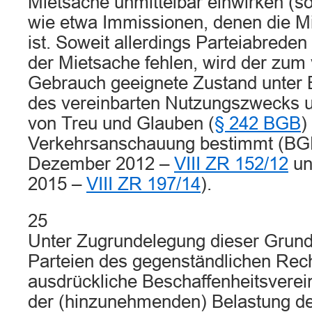
Mietsache unmittelbar einwirken (s
wie etwa Immissionen, denen die M
ist. Soweit allerdings Parteiabreden
der Mietsache fehlen, wird der zu
Gebrauch geeignete Zustand unter 
des vereinbarten Nutzungszwecks 
von Treu und Glauben (
§ 242 BGB
)
Verkehrsanschauung bestimmt (BGH
Dezember 2012 –
VIII ZR 152/12
un
2015 –
VIII ZR 197/14
).
25
Unter Zugrundelegung dieser Grund
Parteien des gegenständlichen Rech
ausdrückliche Beschaffenheitsverei
der (hinzunehmenden) Belastung d