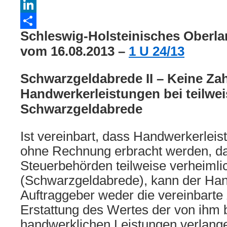
WhatsApp
LinkedIn
Schleswig-Holsteinisches Oberlan
Teilen
vom 16.08.2013 –
1 U 24/13
Schwarzgeldabrede II – Keine Zah
Handwerkerleistungen bei teilwei
Schwarzgeldabrede
Ist vereinbart, dass Handwerkerleis
ohne Rechnung erbracht werden, d
Steuerbehörden teilweise verheimli
(Schwarzgeldabrede), kann der Ha
Auftraggeber weder die vereinbarte
Erstattung des Wertes der von ihm 
handwerklichen Leistungen verlangen