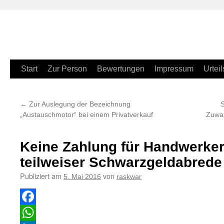
Zum
Start
Zur Person
Bewertungen
Impressum
Urteil
Inhalt
←
Zur Auslegung der Bezeichnung
S
springen
„Austauschmotor“ bei einem Privatverkauf
Zuwas
Keine Zahlung für Handwerker
teilweiser Schwarzgeldabrede
Publiziert am
von
5. Mai 2016
raskwar
Facebook