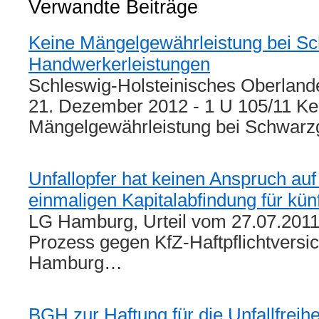
Verwandte Beiträge
Teilen
Keine Mängelgewährleistung bei Sc
Handwerkerleistungen
Schleswig-Holsteinisches Oberlande
21. Dezember 2012 - 1 U 105/11 Ke
Mängelgewährleistung bei Schwar
Unfallopfer hat keinen Anspruch auf
einmaligen Kapitalabfindung für kü
LG Hamburg, Urteil vom 27.07.2011
Prozess gegen KfZ-Haftpflichtversic
Hamburg…
BGH zur Haftung für die Unfallfreihe