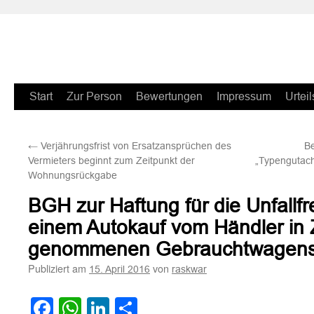
Zum
Start
Zur Person
Bewertungen
Impressum
Urteil
Inhalt
←
Verjährungsfrist von Ersatzansprüchen des
B
springen
Vermieters beginnt zum Zeitpunkt der
„Typengutac
Wohnungsrückgabe
BGH zur Haftung für die Unfallfre
einem Autokauf vom Händler in
genommenen Gebrauchtwagen
Publiziert am
von
15. April 2016
raskwar
Facebook
WhatsApp
LinkedIn
Teilen