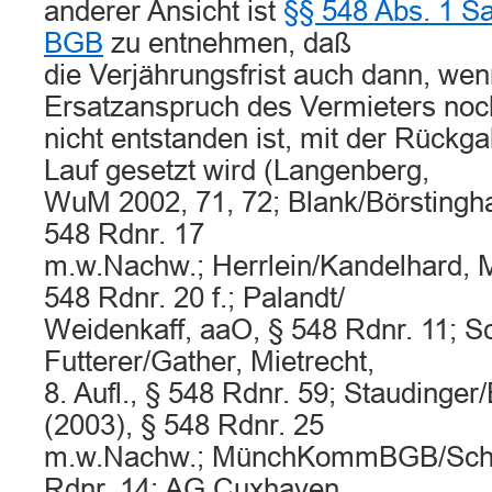
anderer Ansicht ist
§§ 548 Abs. 1 Sa
BGB
zu entnehmen, daß
die Verjährungsfrist auch dann, wen
Ersatzanspruch des Vermieters noc
nicht entstanden ist, mit der Rückg
Lauf gesetzt wird (Langenberg,
WuM 2002, 71, 72; Blank/Börstinghau
548 Rdnr. 17
m.w.Nachw.; Herrlein/Kandelhard, Mie
548 Rdnr. 20 f.; Palandt/
Weidenkaff, aaO, § 548 Rdnr. 11; S
Futterer/Gather, Mietrecht,
8. Aufl., § 548 Rdnr. 59; Stauding
(2003), § 548 Rdnr. 25
m.w.Nachw.; MünchKommBGB/Schilli
Rdnr. 14; AG Cuxhaven,