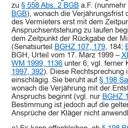
zu
§ 558 Abs. 2 BGB
a.F. (nunmehr
BGB
), wonach die Verjährungsfrist
des Vermieters erst mit dem Zeitpun
Anspruchsentstehung zu laufen begi
dem Zeitpunkt der Rückgabe der Mi
(Senatsurteil
BGHZ 107, 179
, 184;
BGH, Urteil vom 17. März 1999 –
X
WM 1999, 1136
unter 6; vgl. ferner
1997, 392
). Diese Rechtsprechung i
einschlägig. Sie beruht auf
§ 198 S
wonach die Verjährung mit der Ent
Anspruchs beginnt (vgl. nur
BGHZ 1
Bestimmung ist jedoch auf die gelt
Ansprüche der Kläger nicht anwend