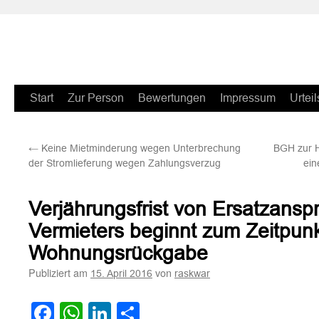
Zum
Start
Zur Person
Bewertungen
Impressum
Urteil
Inhalt
←
Keine Mietminderung wegen Unterbrechung
BGH zur Ha
springen
der Stromlieferung wegen Zahlungsverzug
ein
Verjährungsfrist von Ersatzans
Vermieters beginnt zum Zeitpunk
Wohnungsrückgabe
Publiziert am
von
15. April 2016
raskwar
Facebook
WhatsApp
LinkedIn
Teilen