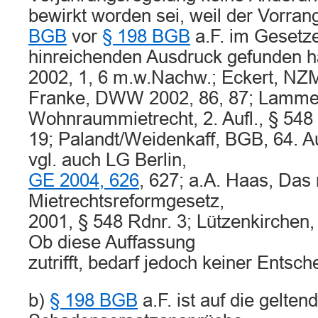
bewirkt worden sei, weil der Vorra
BGB
vor
§ 198 BGB
a.F. im Gesetze
hinreichenden Ausdruck gefunden h
2002, 1, 6 m.w.Nachw.; Eckert, NZM
Franke, DWW 2002, 86, 87; Lamme
Wohnraummietrecht, 2. Aufl., § 548
19; Palandt/Weidenkaff, BGB, 64. Auf
vgl. auch LG Berlin,
GE 2004, 626
, 627; a.A. Haas, Das
Mietrechtsreformgesetz,
2001, § 548 Rdnr. 3; Lützenkirchen,
Ob diese Auffassung
zutrifft, bedarf jedoch keiner Entsch
b)
§ 198 BGB
a.F. ist auf die gelte