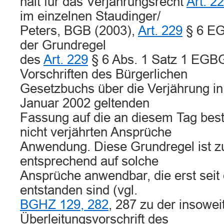
hält für das Verjährungsrecht
Art. 2
im einzelnen Staudinger/
Peters, BGB (2003),
Art. 229
§ 6 EG
der Grundregel
des
Art. 229
§ 6 Abs. 1 Satz 1 EGBG
Vorschriften des Bürgerlichen
Gesetzbuchs über die Verjährung in 
Januar 2002 geltenden
Fassung auf die an diesem Tag bes
nicht verjährten Ansprüche
Anwendung. Diese Grundregel ist z
entsprechend auf solche
Ansprüche anwendbar, die erst seit
entstanden sind (vgl.
BGHZ 129, 282
, 287 zu der insowei
Überleitungsvorschrift des