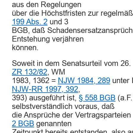
aus den Regelungen
über die Höchstfristen zur regelmä
199 Abs. 2
und 3
BGB, daß Schadensersatzansprüche 
Entstehung verjähren
können.
Soweit in dem Senatsurteil vom 26.
ZR 132/82
, WM
1983, 1362 =
NJW 1984, 289
unter 
NJW-RR 1997, 392
,
393) ausgeführt ist,
§ 558 BGB
(a.F.
selbstverständlich voraus, daß
die Ansprüche der Vertragsparteien
2 BGB
genannten
Zeitpunkt bereits entstanden, also au