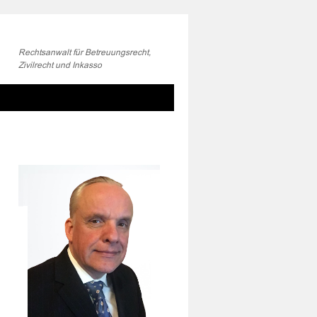
Rechtsanwalt für Betreuungsrecht,
Zivilrecht und Inkasso