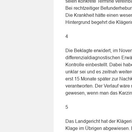
seien konkrete Termine vereinba
Bei rechtzeitiger Befunderheb
Die Krankheit hätte einen wese
Hintergrund begehrt die Kläge
4
Die Beklagte erwidert, im Novem
differenzialdiagnostischen Erw
Kontrolle einbestellt. Dabei hab
unklar sei und es zeitnah weite
erst 15 Monate später zur Nachk
verantworten. Der Verlauf wäre 
gewesen, wenn man das Karzino
5
Das Landgericht hat der Kläge
Klage im Übrigen abgewiesen. D