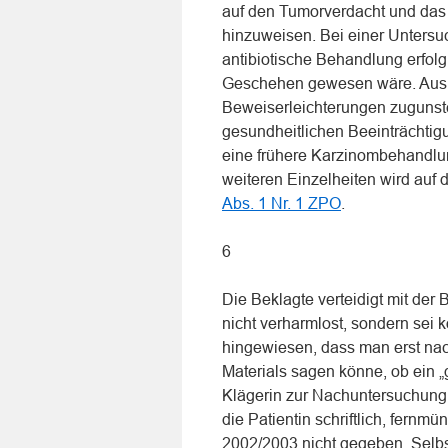
auf den Tumorverdacht und das 
hinzuweisen. Bei einer Untersu
antibiotische Behandlung erfolg
Geschehen gewesen wäre. Aus
Beweiserleichterungen zugunsten
gesundheitlichen Beeinträchtig
eine frühere Karzinombehandlun
weiteren Einzelheiten wird au
Abs. 1 Nr. 1 ZPO
.
6
Die Beklagte verteidigt mit der
nicht verharmlost, sondern sei
hingewiesen, dass man erst na
Materials sagen könne, ob ein „
Klägerin zur Nachuntersuchung
die Patientin schriftlich, fernm
2002/2003 nicht gegeben. Selbs