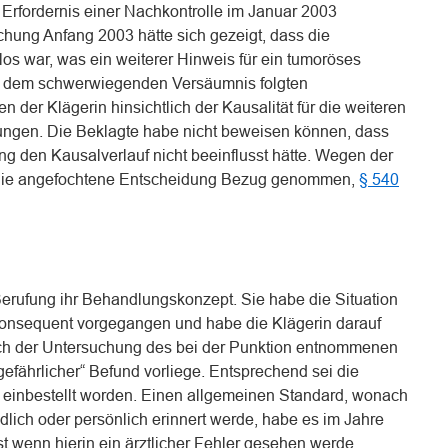
Erfordernis einer Nachkontrolle im Januar 2003
chung Anfang 2003 hätte sich gezeigt, dass die
los war, was ein weiterer Hinweis für ein tumoröses
 dem schwerwiegenden Versäumnis folgten
 der Klägerin hinsichtlich der Kausalität für die weiteren
ungen. Die Beklagte habe nicht beweisen können, dass
g den Kausalverlauf nicht beeinflusst hätte. Wegen der
f die angefochtene Entscheidung Bezug genommen,
§ 540
 Berufung ihr Behandlungskonzept. Sie habe die Situation
 konsequent vorgegangen und habe die Klägerin darauf
ch der Untersuchung des bei der Punktion entnommenen
gefährlicher“ Befund vorliege. Entsprechend sei die
 einbestellt worden. Einen allgemeinen Standard, wonach
ündlich oder persönlich erinnert werde, habe es im Jahre
t wenn hierin ein ärztlicher Fehler gesehen werde,