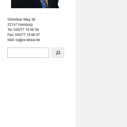
Grömitzer Weg 38
22147 Hamburg
Tel: 040/77 18 66 56
Fax: 040/77 18 66 57
Mail: ra@ra-skwar.de