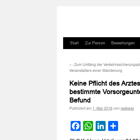
Zum
Start
Zur Person
Bewertungen
Inhalt
←
Zum Umfang der Verkehrssicherungspfl
springen
Veranstalters einer Wanderung
Keine Pflicht des Arzte
bestimmte Vorsorgeunte
Befund
Publiziert am
von
1. Mai 2016
raskwar
Facebook
WhatsApp
LinkedI
Teile