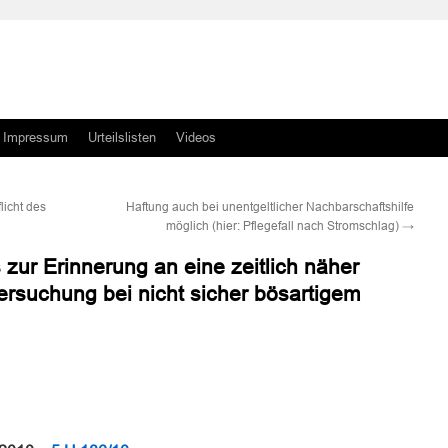
Impressum
Urteilslisten
Videos
icht des
Haftung auch bei unentgeltlicher Nachbarschaftshilfe
möglich (hier: Pflegefall nach Stromschlag)
→
s zur Erinnerung an eine zeitlich näher
rsuchung bei nicht sicher bösartigem
n
n