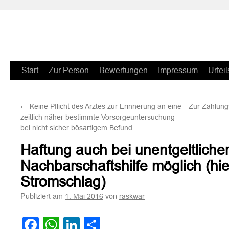
Zum
Start
Zur Person
Bewertungen
Impressum
Urteil
Inhalt
←
Keine Pflicht des Arztes zur Erinnerung an eine
Zur Zahlung
springen
zeitlich näher bestimmte Vorsorgeuntersuchung
bei nicht sicher bösartigem Befund
Haftung auch bei unentgeltliche
Nachbarschaftshilfe möglich (hie
Stromschlag)
Publiziert am
von
1. Mai 2016
raskwar
Facebook
WhatsApp
LinkedIn
Teilen