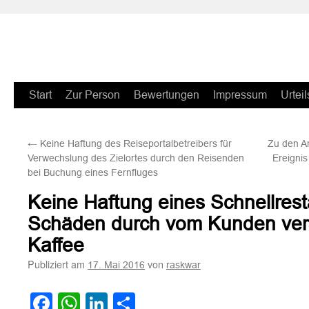
Zum
Start
Zur Person
Bewertungen
Impressum
Urteil
Inhalt
←
Keine Haftung des Reiseportalbetreibers für
Zu den A
springen
Verwechslung des Zielortes durch den Reisenden
Ereigni
bei Buchung eines Fernfluges
Keine Haftung eines Schnellrest
Schäden durch vom Kunden ver
Kaffee
Publiziert am
von
17. Mai 2016
raskwar
Facebook
WhatsApp
LinkedIn
Teilen