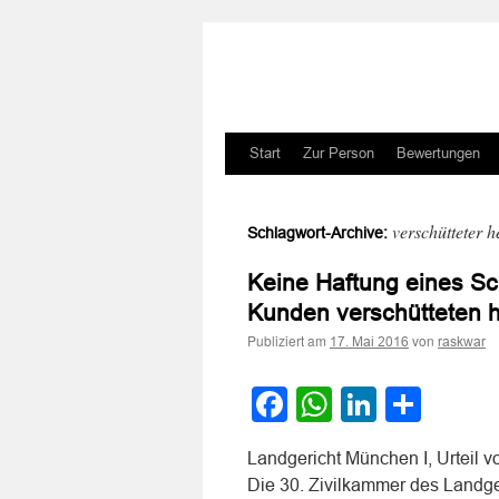
Zum
Start
Zur Person
Bewertungen
Inhalt
verschütteter h
Schlagwort-Archive:
springen
Keine Haftung eines Sc
Kunden verschütteten 
Publiziert am
von
17. Mai 2016
raskwar
Facebook
WhatsApp
LinkedI
Teile
Landgericht München I, Urteil 
Die 30. Zivilkammer des Landge