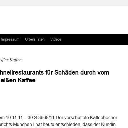
Impressum
Urteilslisten
Videos
eißer Kaffee
hnellrestaurants für Schäden durch vom
heißen Kaffee
n
n
vom 10.11.11 – 30 S 3668/11 Der verschüttete Kaffeebecher
richts München I hat heute entschieden, dass der Kundin