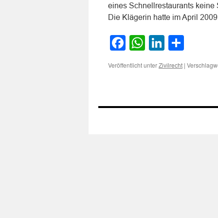
eines Schnellrestaurants kein
Die Klägerin hatte im April 20
Facebook
WhatsApp
LinkedI
Teile
Veröffentlicht unter
|
Verschlagwo
Zivilrecht