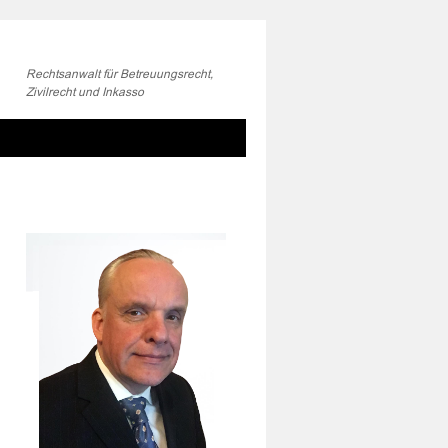
Rechtsanwalt für Betreuungsrecht,
Zivilrecht und Inkasso